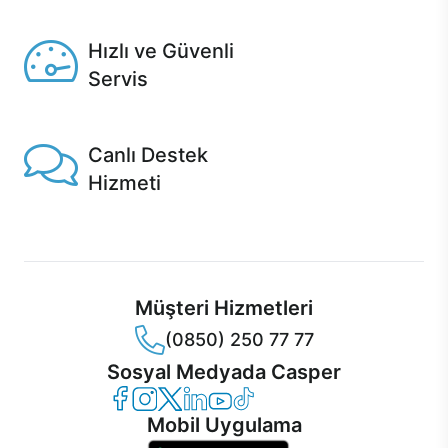
Seçili ürünlerde Aynı Gün Teslim!
Hızlı ve Güvenli
Servis
1 Saatte servis, Jet servis ve Turbo servis seçenekleri
Casper'da!
Canlı Destek
Hizmeti
Ürünlerinizle ilgili Casper Canlı Destek hizmeti her daim
sizinle.
Müşteri Hizmetleri
(0850) 250 77 77
Sosyal Medyada Casper
Casper Facebook
Casper Instagram
Casper Twitter
Casper LinkedIn
Casper YouTube
Casper TikTok
Mobil Uygulama