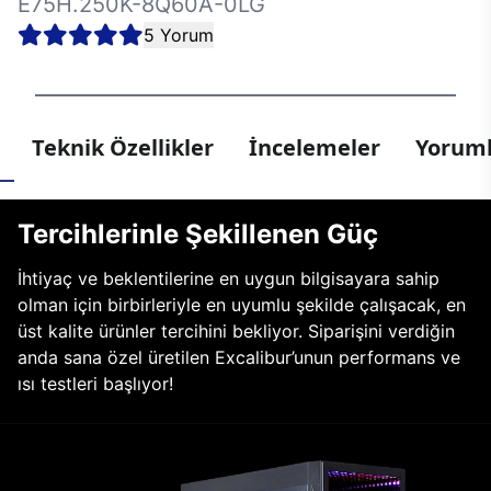
E75H.250K-8Q60A-0LG
5 Yorum
Teknik Özellikler
İncelemeler
Yoruml
Tercihlerinle Şekillenen Güç
İhtiyaç ve beklentilerine en uygun bilgisayara sahip
olman için birbirleriyle en uyumlu şekilde çalışacak, en
üst kalite ürünler tercihini bekliyor. Siparişini verdiğin
anda sana özel üretilen Excalibur’unun performans ve
ısı testleri başlıyor!