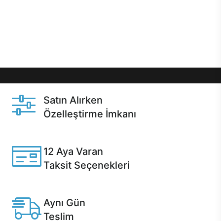
gibi özel fırsatlar Casper kullanıcılarını bekliyor.
Üstelik satın alma ve satın alma sonrasında hızlı
destek sayesinde Casper kullanıcıların her zaman
yanında!
Satın Alırken
Özelleştirme İmkanı
Casper ürünlerini satın alırken ihtiyacınıza göre
özelleştirebilirsiniz.
12 Aya Varan
Taksit Seçenekleri
Anlaşmalı kredi kartlarına 12 aya varan taksit seçenekleri
Casper'da.
Aynı Gün
Teslim