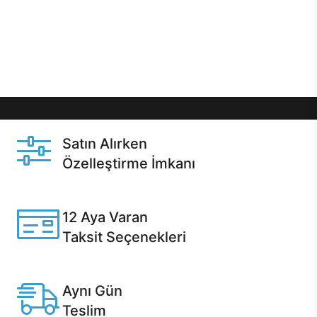
gibi özel fırsatlar Casper kullanıcılarını bekliyor.
Üstelik satın alma ve satın alma sonrasında hızlı
destek sayesinde Casper kullanıcıların her zaman
yanında!
Satın Alırken
Özelleştirme İmkanı
Casper ürünlerini satın alırken ihtiyacınıza göre
özelleştirebilirsiniz.
12 Aya Varan
Taksit Seçenekleri
Anlaşmalı kredi kartlarına 12 aya varan taksit seçenekleri
Casper'da.
Aynı Gün
Teslim