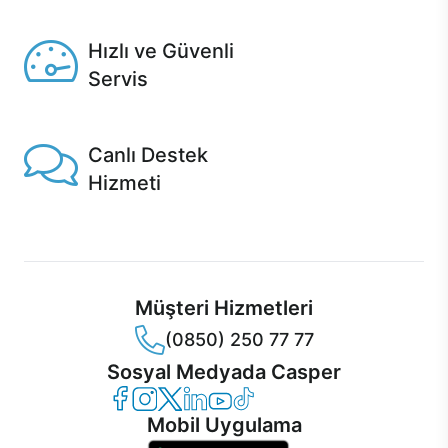
Seçili ürünlerde Aynı Gün Teslim!
Hızlı ve Güvenli
Servis
1 Saatte servis, Jet servis ve Turbo servis seçenekleri
Casper'da!
Canlı Destek
Hizmeti
Ürünlerinizle ilgili Casper Canlı Destek hizmeti her daim
sizinle.
Müşteri Hizmetleri
(0850) 250 77 77
Sosyal Medyada Casper
Casper Facebook
Casper Instagram
Casper Twitter
Casper LinkedIn
Casper YouTube
Casper TikTok
Mobil Uygulama