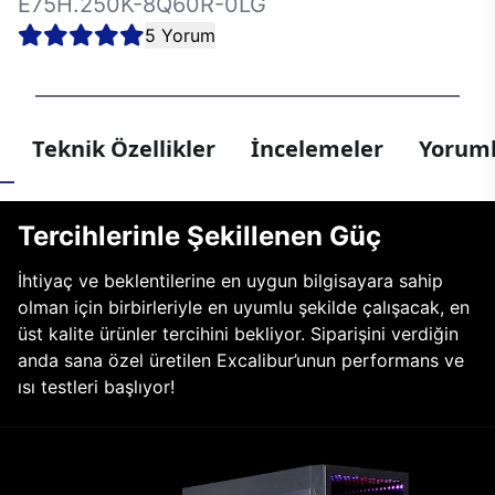
E75H.250K-8Q60R-0LG
5 Yorum
Teknik Özellikler
İncelemeler
Yoruml
Tercihlerinle Şekillenen Güç
İhtiyaç ve beklentilerine en uygun bilgisayara sahip
olman için birbirleriyle en uyumlu şekilde çalışacak, en
üst kalite ürünler tercihini bekliyor. Siparişini verdiğin
anda sana özel üretilen Excalibur’unun performans ve
ısı testleri başlıyor!