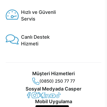
Seçili ürünlerde Aynı Gün Teslim!
Hızlı ve Güvenli
Servis
1 Saatte servis, Jet servis ve Turbo servis seçenekleri
Casper'da!
Canlı Destek
Hizmeti
Ürünlerinizle ilgili Casper Canlı Destek hizmeti her daim
sizinle.
Müşteri Hizmetleri
(0850) 250 77 77
Sosyal Medyada Casper
Casper Facebook
Casper Instagram
Casper Twitter
Casper LinkedIn
Casper YouTube
Casper TikTok
Mobil Uygulama