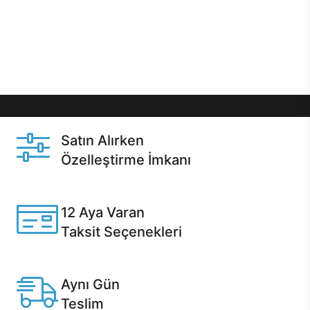
gibi özel fırsatlar Casper kullanıcılarını bekliyor.
Üstelik satın alma ve satın alma sonrasında hızlı
destek sayesinde Casper kullanıcıların her zaman
yanında!
Satın Alırken
Özelleştirme İmkanı
Casper ürünlerini satın alırken ihtiyacınıza göre
özelleştirebilirsiniz.
12 Aya Varan
Taksit Seçenekleri
Anlaşmalı kredi kartlarına 12 aya varan taksit seçenekleri
Casper'da.
Aynı Gün
Teslim