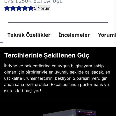
E75H.250K-8QT0A-0SE
5 Yorum
Teknik Özellikler
İncelemeler
Yoruml
Tercihlerinle Şekillenen Güç
İhtiyaç ve beklentilerine en uygun bilgisayara sahip
olman için birbirleriyle en uyumlu şekilde çalışacak, en
üst kalite ürünler tercihini bekliyor. Siparişini verdiğin
anda sana özel üretilen Excalibur’unun performans ve
ısı testleri başlıyor!