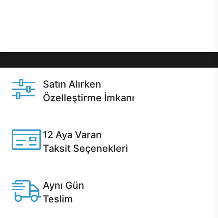
Üstelik satın alma ve satın alma sonrasında hızlı
destek sayesinde Casper kullanıcıların her zaman
yanında!
Satın Alırken
Özelleştirme İmkanı
Casper ürünlerini satın alırken ihtiyacınıza göre
özelleştirebilirsiniz.
12 Aya Varan
Taksit Seçenekleri
Anlaşmalı kredi kartlarına 12 aya varan taksit seçenekleri
Casper'da.
Aynı Gün
Teslim
Seçili ürünlerde Aynı Gün Teslim!