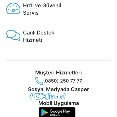
Hızlı ve Güvenli
Servis
1 Saatte servis, Jet servis ve Turbo servis seçenekleri
Casper'da!
Canlı Destek
Hizmeti
Ürünlerinizle ilgili Casper Canlı Destek hizmeti her daim
sizinle.
Müşteri Hizmetleri
(0850) 250 77 77
Sosyal Medyada Casper
Casper Facebook
Casper Instagram
Casper Twitter
Casper LinkedIn
Casper YouTube
Casper TikTok
Mobil Uygulama