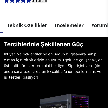
5 Yorum
Teknik Özellikler
İncelemeler
Yoruml
Tercihlerinle Şekillenen Güç
İhtiyaç ve beklentilerine en uygun bilgisayara sahip
olman için birbirleriyle en uyumlu şekilde çalışacak, en
üst kalite ürünler tercihini bekliyor. Siparişini verdiğin
anda sana özel üretilen Excalibur’unun performans ve
ısı testleri başlıyor!