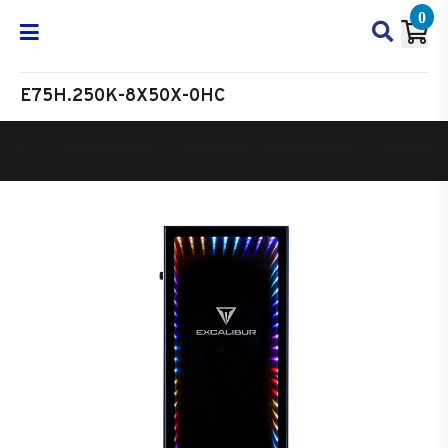
0
E75H.250K-8X50X-0HC
Oyun Bilgisayarı
Masaüstü Oyun Bilgisayarı
Excalibur