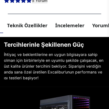
5 Yorum
Teknik Özellikler
İncelemeler
Yoruml
Tercihlerinle Şekillenen Güç
İhtiyaç ve beklentilerine en uygun bilgisayara sahip
olman için birbirleriyle en uyumlu şekilde çalışacak, en
üst kalite ürünler tercihini bekliyor. Siparişini verdiğin
anda sana özel üretilen Excalibur’unun performans ve
ısı testleri başlıyor!