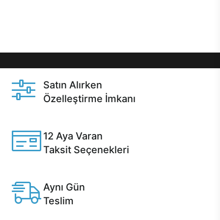
Üstelik satın alma ve satın alma sonrasında hızlı
destek sayesinde Casper kullanıcıların her zaman
yanında!
Satın Alırken
Özelleştirme İmkanı
Casper ürünlerini satın alırken ihtiyacınıza göre
özelleştirebilirsiniz.
12 Aya Varan
Taksit Seçenekleri
Anlaşmalı kredi kartlarına 12 aya varan taksit seçenekleri
Casper'da.
Aynı Gün
Teslim
Seçili ürünlerde Aynı Gün Teslim!