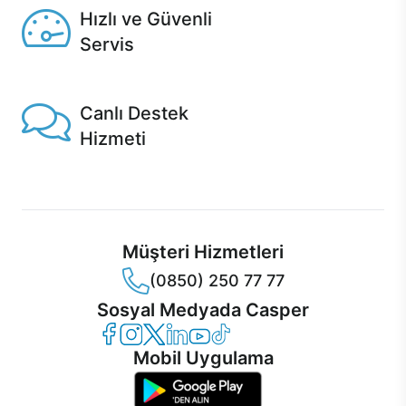
Hızlı ve Güvenli
Servis
1 Saatte servis, Jet servis ve Turbo servis seçenekleri
Casper'da!
Canlı Destek
Hizmeti
Ürünlerinizle ilgili Casper Canlı Destek hizmeti her daim
sizinle.
Müşteri Hizmetleri
(0850) 250 77 77
Sosyal Medyada Casper
Casper Facebook
Casper Instagram
Casper Twitter
Casper LinkedIn
Casper YouTube
Casper TikTok
Mobil Uygulama