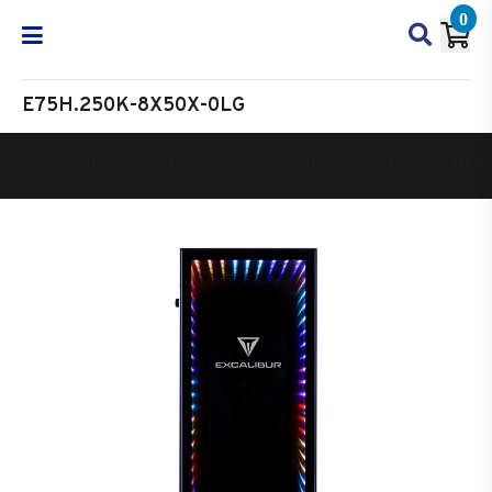
0
E75H.250K-8X50X-0LG
Oyun Bilgisayarı
Masaüstü Oyun Bilgisayarı
Excalibur