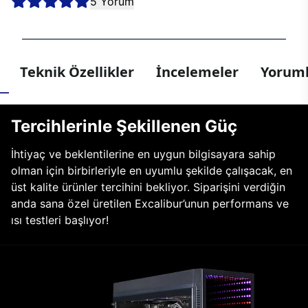
5 Yorum
Teknik Özellikler
İncelemeler
Yoruml
Tercihlerinle Şekillenen Güç
İhtiyaç ve beklentilerine en uygun bilgisayara sahip
olman için birbirleriyle en uyumlu şekilde çalışacak, en
üst kalite ürünler tercihini bekliyor. Siparişini verdiğin
anda sana özel üretilen Excalibur’unun performans ve
ısı testleri başlıyor!