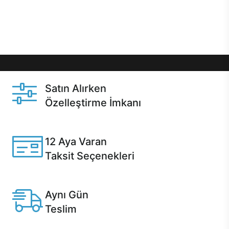
Üstelik satın alma ve satın alma sonrasında hızlı
destek sayesinde Casper kullanıcıların her zaman
yanında!
Satın Alırken
Özelleştirme İmkanı
Casper ürünlerini satın alırken ihtiyacınıza göre
özelleştirebilirsiniz.
12 Aya Varan
Taksit Seçenekleri
Anlaşmalı kredi kartlarına 12 aya varan taksit seçenekleri
Casper'da.
Aynı Gün
Teslim
Seçili ürünlerde Aynı Gün Teslim!