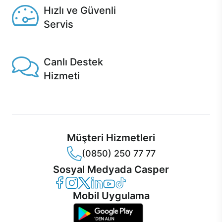
Hızlı ve Güvenli
Servis
1 Saatte servis, Jet servis ve Turbo servis seçenekleri
Casper'da!
Canlı Destek
Hizmeti
Ürünlerinizle ilgili Casper Canlı Destek hizmeti her daim
sizinle.
Müşteri Hizmetleri
(0850) 250 77 77
Sosyal Medyada Casper
Casper Facebook
Casper Instagram
Casper Twitter
Casper LinkedIn
Casper YouTube
Casper TikTok
Mobil Uygulama