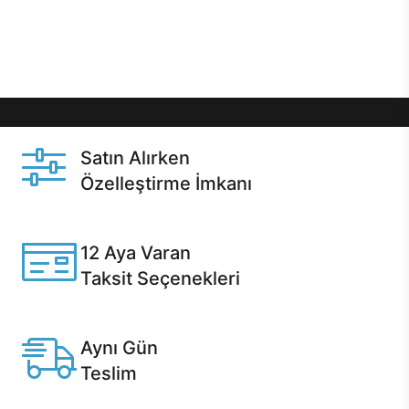
Üstelik satın alma ve satın alma sonrasında hızlı
destek sayesinde Casper kullanıcıların her zaman
yanında!
Satın Alırken
Özelleştirme İmkanı
Casper ürünlerini satın alırken ihtiyacınıza göre
özelleştirebilirsiniz.
12 Aya Varan
Taksit Seçenekleri
Anlaşmalı kredi kartlarına 12 aya varan taksit seçenekleri
Casper'da.
Aynı Gün
Teslim
Seçili ürünlerde Aynı Gün Teslim!