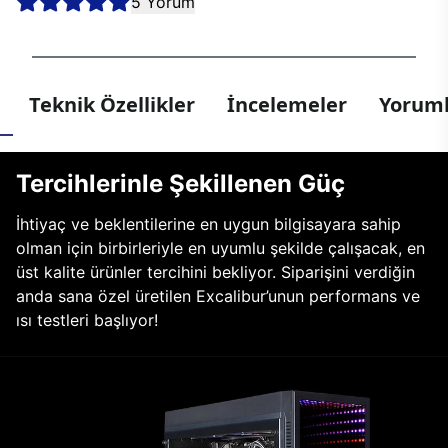
5 Yorum
Teknik Özellikler
İncelemeler
Yoruml
Tercihlerinle Şekillenen Güç
İhtiyaç ve beklentilerine en uygun bilgisayara sahip
olman için birbirleriyle en uyumlu şekilde çalışacak, en
üst kalite ürünler tercihini bekliyor. Siparişini verdiğin
anda sana özel üretilen Excalibur’unun performans ve
ısı testleri başlıyor!