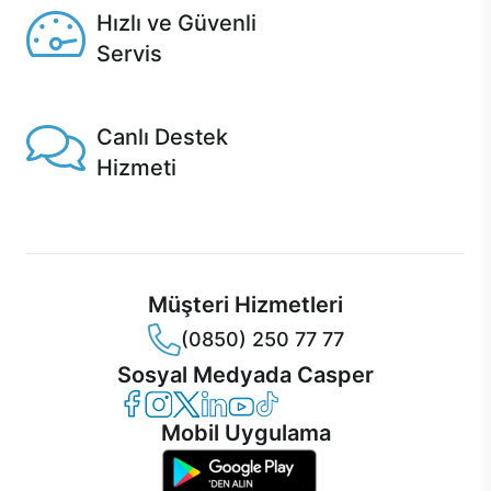
Hızlı ve Güvenli
Servis
1 Saatte servis, Jet servis ve Turbo servis seçenekleri
Casper'da!
Canlı Destek
Hizmeti
Ürünlerinizle ilgili Casper Canlı Destek hizmeti her daim
sizinle.
Müşteri Hizmetleri
(0850) 250 77 77
Sosyal Medyada Casper
Casper Facebook
Casper Instagram
Casper Twitter
Casper LinkedIn
Casper YouTube
Casper TikTok
Mobil Uygulama