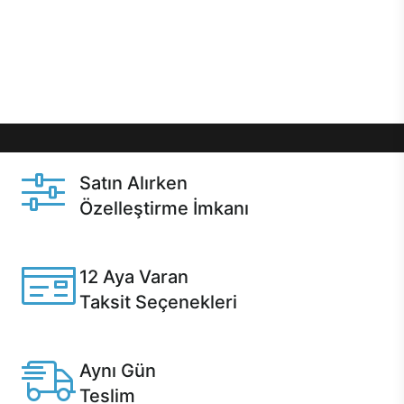
gibi özel fırsatlar Casper kullanıcılarını bekliyor.
Üstelik satın alma ve satın alma sonrasında hızlı
destek sayesinde Casper kullanıcıların her zaman
yanında!
Satın Alırken
Özelleştirme İmkanı
Casper ürünlerini satın alırken ihtiyacınıza göre
özelleştirebilirsiniz.
12 Aya Varan
Taksit Seçenekleri
Anlaşmalı kredi kartlarına 12 aya varan taksit seçenekleri
Casper'da.
Aynı Gün
Teslim