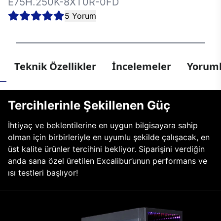
E75H.250K-8XT0R-0FD
5 Yorum
Teknik Özellikler
İncelemeler
Yoruml
Tercihlerinle Şekillenen Güç
İhtiyaç ve beklentilerine en uygun bilgisayara sahip
olman için birbirleriyle en uyumlu şekilde çalışacak, en
üst kalite ürünler tercihini bekliyor. Siparişini verdiğin
anda sana özel üretilen Excalibur’unun performans ve
ısı testleri başlıyor!