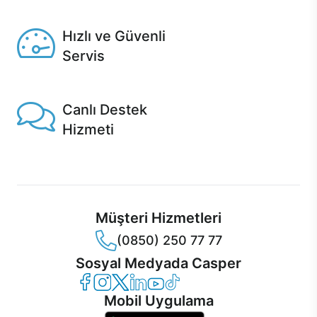
Seçili ürünlerde Aynı Gün Teslim!
Hızlı ve Güvenli
Servis
1 Saatte servis, Jet servis ve Turbo servis seçenekleri
Casper'da!
Canlı Destek
Hizmeti
Ürünlerinizle ilgili Casper Canlı Destek hizmeti her daim
sizinle.
Müşteri Hizmetleri
(0850) 250 77 77
Sosyal Medyada Casper
Casper Facebook
Casper Instagram
Casper Twitter
Casper LinkedIn
Casper YouTube
Casper TikTok
Mobil Uygulama