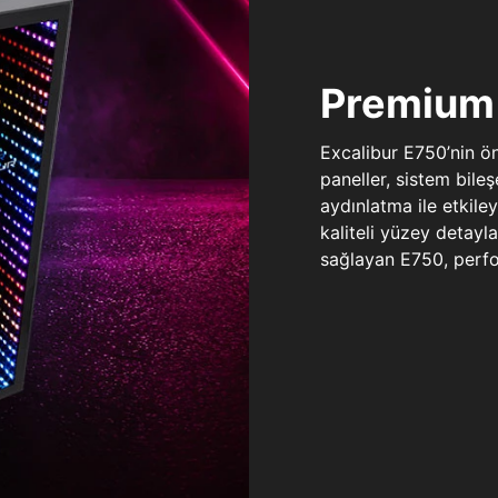
Premium 
Excalibur E750’nin ö
paneller, sistem bile
aydınlatma ile etkile
kaliteli yüzey detay
sağlayan E750, perfo