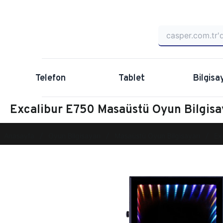
Telefon
Tablet
Bilgisa
Excalibur E750 Masaüstü Oyun Bilgi
Anasayfa
Oyun Bilgisayarı
Masaüstü Oyun Bilgisayarı
Ex