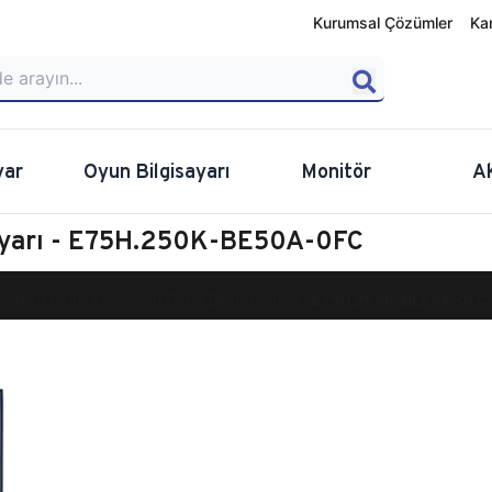
Kurumsal Çözümler
Ka
yar
Oyun Bilgisayarı
Monitör
A
sayarı - E75H.250K-BE50A-0FC
calibur E750 Masaüstü Oyun Bilgisayarı
E75H.250K-BE50A-0FC