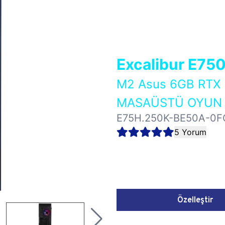
Excalibur E75
M2 Asus 6GB RTX
MASAÜSTÜ OYUN B
E75H.250K-BE50A-0F
5 Yorum
Özelleştir