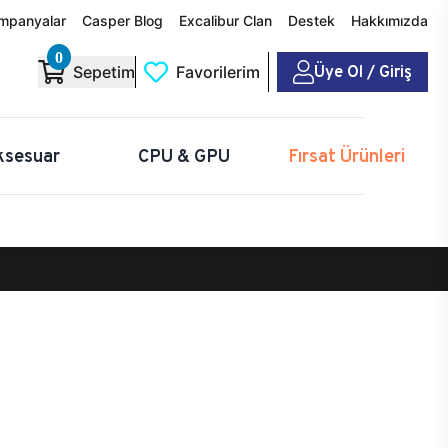
mpanyalar
Casper Blog
Excalibur Clan
Destek
Hakkımızda
0
Üye Ol / Giriş
Sepetim
Favorilerim
ksesuar
CPU & GPU
Fırsat Ürünleri