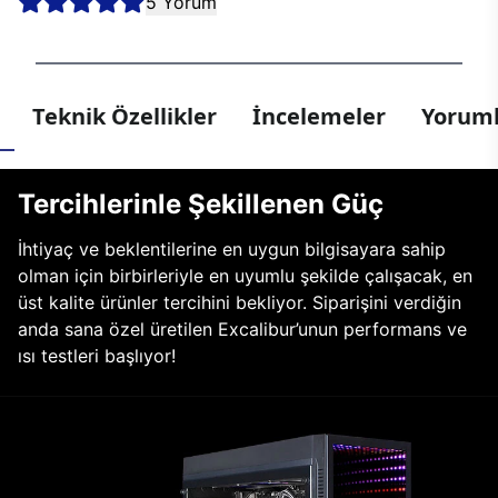
5 Yorum
Teknik Özellikler
İncelemeler
Yoruml
Tercihlerinle Şekillenen Güç
İhtiyaç ve beklentilerine en uygun bilgisayara sahip
olman için birbirleriyle en uyumlu şekilde çalışacak, en
üst kalite ürünler tercihini bekliyor. Siparişini verdiğin
anda sana özel üretilen Excalibur’unun performans ve
ısı testleri başlıyor!