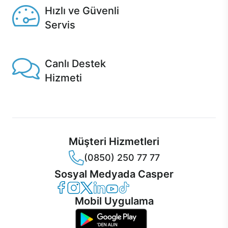
Hızlı ve Güvenli
Servis
1 Saatte servis, Jet servis ve Turbo servis seçenekleri
Casper'da!
Canlı Destek
Hizmeti
Ürünlerinizle ilgili Casper Canlı Destek hizmeti her daim
sizinle.
Müşteri Hizmetleri
(0850) 250 77 77
Sosyal Medyada Casper
Casper Facebook
Casper Instagram
Casper Twitter
Casper LinkedIn
Casper YouTube
Casper TikTok
Mobil Uygulama