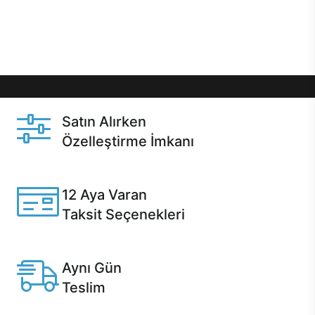
Üstelik satın alma ve satın alma sonrasında hızlı
destek sayesinde Casper kullanıcıların her zaman
yanında!
Satın Alırken
Özelleştirme İmkanı
Casper ürünlerini satın alırken ihtiyacınıza göre
özelleştirebilirsiniz.
12 Aya Varan
Taksit Seçenekleri
Anlaşmalı kredi kartlarına 12 aya varan taksit seçenekleri
Casper'da.
Aynı Gün
Teslim
Seçili ürünlerde Aynı Gün Teslim!