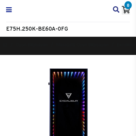
0
E75H.250K-BE60A-0FG
Oyun Bilgisayarı
Masaüstü Oyun Bilgisayarı
Excalibur