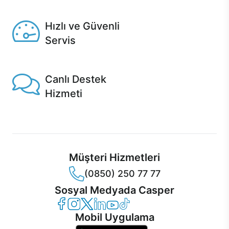
Seçili ürünlerde Aynı Gün Teslim!
Hızlı ve Güvenli
Servis
1 Saatte servis, Jet servis ve Turbo servis seçenekleri
Casper'da!
Canlı Destek
Hizmeti
Ürünlerinizle ilgili Casper Canlı Destek hizmeti her daim
sizinle.
Müşteri Hizmetleri
(0850) 250 77 77
Sosyal Medyada Casper
Casper Facebook
Casper Instagram
Casper Twitter
Casper LinkedIn
Casper YouTube
Casper TikTok
Mobil Uygulama