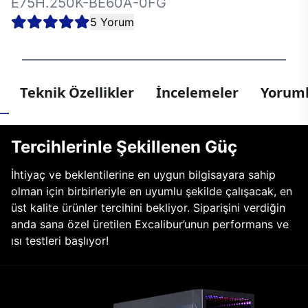
E75H.250K-BE60A-0FG
5 Yorum
Teknik Özellikler
İncelemeler
Yoruml
Tercihlerinle Şekillenen Güç
İhtiyaç ve beklentilerine en uygun bilgisayara sahip
olman için birbirleriyle en uyumlu şekilde çalışacak, en
üst kalite ürünler tercihini bekliyor. Siparişini verdiğin
anda sana özel üretilen Excalibur’unun performans ve
ısı testleri başlıyor!