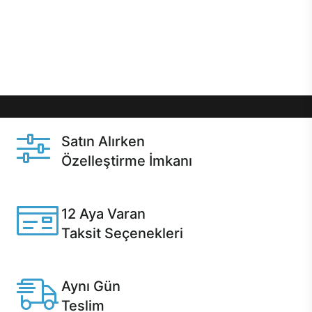
gibi özel fırsatlar Casper kullanıcılarını bekliyor.
Üstelik satın alma ve satın alma sonrasında hızlı
destek sayesinde Casper kullanıcıların her zaman
yanında!
Satın Alırken
Özelleştirme İmkanı
Casper ürünlerini satın alırken ihtiyacınıza göre
özelleştirebilirsiniz.
12 Aya Varan
Taksit Seçenekleri
Anlaşmalı kredi kartlarına 12 aya varan taksit seçenekleri
Casper'da.
Aynı Gün
Teslim