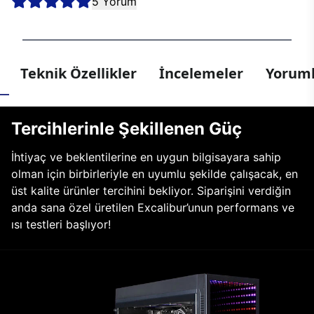
5 Yorum
Teknik Özellikler
İncelemeler
Yoruml
Tercihlerinle Şekillenen Güç
İhtiyaç ve beklentilerine en uygun bilgisayara sahip
olman için birbirleriyle en uyumlu şekilde çalışacak, en
üst kalite ürünler tercihini bekliyor. Siparişini verdiğin
anda sana özel üretilen Excalibur’unun performans ve
ısı testleri başlıyor!