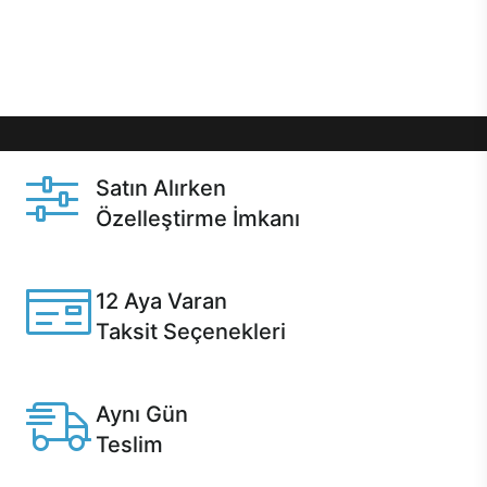
Üstelik satın alma ve satın alma sonrasında hızlı
destek sayesinde Casper kullanıcıların her zaman
yanında!
Satın Alırken
Özelleştirme İmkanı
Casper ürünlerini satın alırken ihtiyacınıza göre
özelleştirebilirsiniz.
12 Aya Varan
Taksit Seçenekleri
Anlaşmalı kredi kartlarına 12 aya varan taksit seçenekleri
Casper'da.
Aynı Gün
Teslim
Seçili ürünlerde Aynı Gün Teslim!