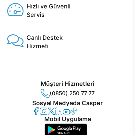
Hızlı ve Güvenli
Servis
1 Saatte servis, Jet servis ve Turbo servis seçenekleri
Casper'da!
Canlı Destek
Hizmeti
Ürünlerinizle ilgili Casper Canlı Destek hizmeti her daim
sizinle.
Müşteri Hizmetleri
(0850) 250 77 77
Sosyal Medyada Casper
Casper Facebook
Casper Instagram
Casper Twitter
Casper LinkedIn
Casper YouTube
Casper TikTok
Mobil Uygulama