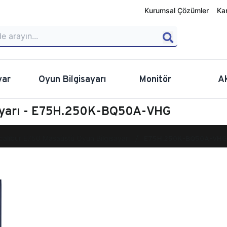
Kurumsal Çözümler
Ka
yar
Oyun Bilgisayarı
Monitör
A
sayarı - E75H.250K-BQ50A-VHG
calibur E750 Masaüstü Oyun Bilgisayarı
E75H.250K-BQ50A-VHG