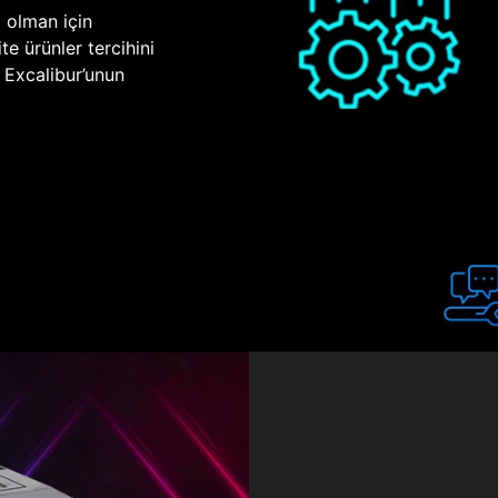
p olman için
te ürünler tercihini
n Excalibur’unun