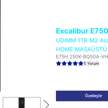
Excalibur E75
UDIMM 1TB M2 As
HOME MASAÜSTÜ 
E75H.250K-BQ50A-V
5 Yorum
Özelleştir