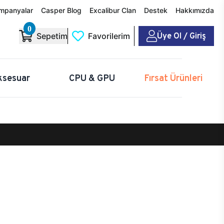
mpanyalar
Casper Blog
Excalibur Clan
Destek
Hakkımızda
0
Üye Ol / Giriş
Sepetim
Favorilerim
ksesuar
CPU & GPU
Fırsat Ürünleri