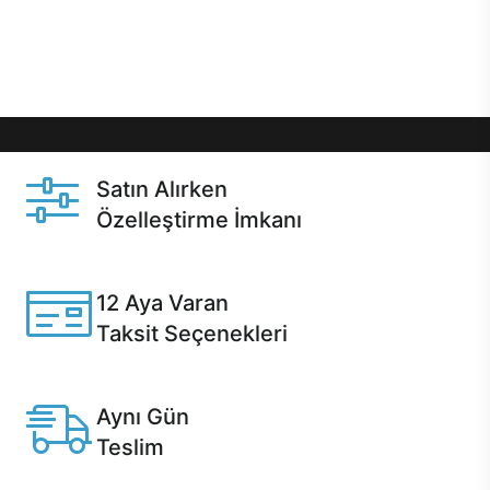
Üstelik satın alma ve satın alma sonrasında hızlı
destek sayesinde Casper kullanıcıların her zaman
yanında!
Satın Alırken
Özelleştirme İmkanı
Casper ürünlerini satın alırken ihtiyacınıza göre
özelleştirebilirsiniz.
12 Aya Varan
Taksit Seçenekleri
Anlaşmalı kredi kartlarına 12 aya varan taksit seçenekleri
Casper'da.
Aynı Gün
Teslim
Seçili ürünlerde Aynı Gün Teslim!