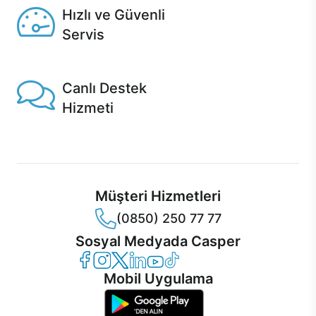
Hızlı ve Güvenli
Servis
1 Saatte servis, Jet servis ve Turbo servis seçenekleri
Casper'da!
Canlı Destek
Hizmeti
Ürünlerinizle ilgili Casper Canlı Destek hizmeti her daim
sizinle.
Müşteri Hizmetleri
(0850) 250 77 77
Sosyal Medyada Casper
Casper Facebook
Casper Instagram
Casper Twitter
Casper LinkedIn
Casper YouTube
Casper TikTok
Mobil Uygulama