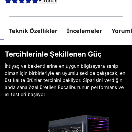
5 Yorum
Teknik Özellikler
İncelemeler
Yoruml
Tercihlerinle Şekillenen Güç
İhtiyaç ve beklentilerine en uygun bilgisayara sahip
olman için birbirleriyle en uyumlu şekilde çalışacak, en
üst kalite ürünler tercihini bekliyor. Siparişini verdiğin
anda sana özel üretilen Excalibur’unun performans ve
ısı testleri başlıyor!