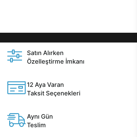
Üstelik satın alma ve satın alma sonrasında hızlı
destek sayesinde Casper kullanıcıların her zaman
yanında!
Satın Alırken
Özelleştirme İmkanı
Casper ürünlerini satın alırken ihtiyacınıza göre
özelleştirebilirsiniz.
12 Aya Varan
Taksit Seçenekleri
Anlaşmalı kredi kartlarına 12 aya varan taksit seçenekleri
Casper'da.
Aynı Gün
Teslim
Seçili ürünlerde Aynı Gün Teslim!