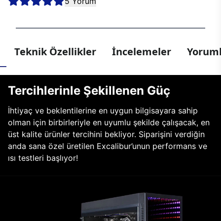
5 Yorum
Teknik Özellikler
İncelemeler
Yoruml
Tercihlerinle Şekillenen Güç
İhtiyaç ve beklentilerine en uygun bilgisayara sahip
olman için birbirleriyle en uyumlu şekilde çalışacak, en
üst kalite ürünler tercihini bekliyor. Siparişini verdiğin
anda sana özel üretilen Excalibur’unun performans ve
ısı testleri başlıyor!