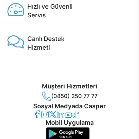
Hızlı ve Güvenli
Servis
1 Saatte servis, Jet servis ve Turbo servis seçenekleri
Casper'da!
Canlı Destek
Hizmeti
Ürünlerinizle ilgili Casper Canlı Destek hizmeti her daim
sizinle.
Müşteri Hizmetleri
(0850) 250 77 77
Sosyal Medyada Casper
Casper Facebook
Casper Instagram
Casper Twitter
Casper LinkedIn
Casper YouTube
Casper TikTok
Mobil Uygulama