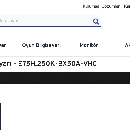
Kurumsal Çözümler
Ka
yar
Oyun Bilgisayarı
Monitör
A
sayarı - E75H.250K-BX50A-VHC
calibur E750 Masaüstü Oyun Bilgisayarı
E75H.250K-BX50A-VHC