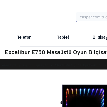
Telefon
Tablet
Bilgisa
Excalibur E750 Masaüstü Oyun Bilgi
Anasayfa
Oyun Bilgisayarı
Masaüstü Oyun Bilgisayarı
Ex