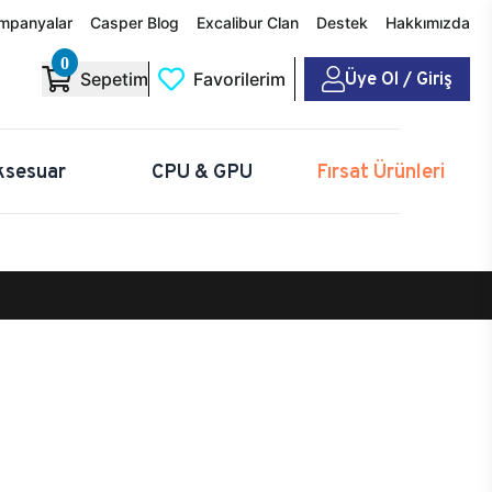
mpanyalar
Casper Blog
Excalibur Clan
Destek
Hakkımızda
0
Üye Ol / Giriş
Sepetim
Favorilerim
ksesuar
CPU & GPU
Fırsat Ürünleri