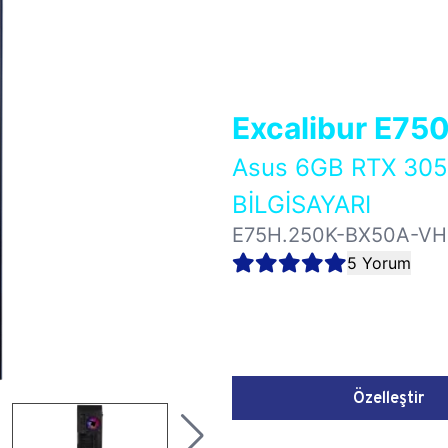
Excalibur E75
Asus 6GB RTX 30
BİLGİSAYARI
E75H.250K-BX50A-V
5 Yorum
Özelleştir