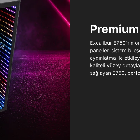
Premium 
Excalibur E750’nin ö
paneller, sistem bile
aydınlatma ile etkile
kaliteli yüzey detay
sağlayan E750, perfo