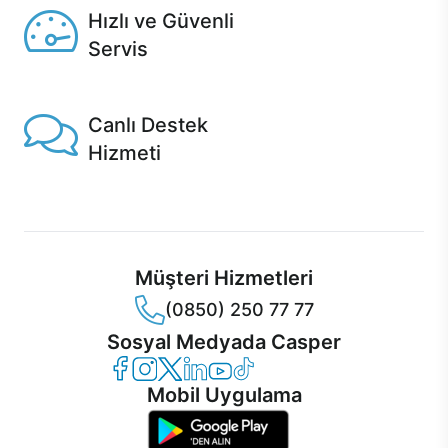
Hızlı ve Güvenli
Servis
1 Saatte servis, Jet servis ve Turbo servis seçenekleri
Casper'da!
Canlı Destek
Hizmeti
Ürünlerinizle ilgili Casper Canlı Destek hizmeti her daim
sizinle.
Müşteri Hizmetleri
(0850) 250 77 77
Sosyal Medyada Casper
Casper Facebook
Casper Instagram
Casper Twitter
Casper LinkedIn
Casper YouTube
Casper TikTok
Mobil Uygulama