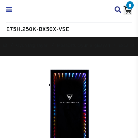
0
E75H.250K-BX50X-VSE
Oyun Bilgisayarı
Masaüstü Oyun Bilgisayarı
Excalibur