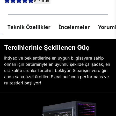
5 Yorum
Teknik Özellikler
İncelemeler
Yoruml
Tercihlerinle Şekillenen Güç
İhtiyaç ve beklentilerine en uygun bilgisayara sahip
olman için birbirleriyle en uyumlu şekilde çalışacak, en
üst kalite ürünler tercihini bekliyor. Siparişini verdiğin
anda sana özel üretilen Excalibur’unun performans ve
ısı testleri başlıyor!