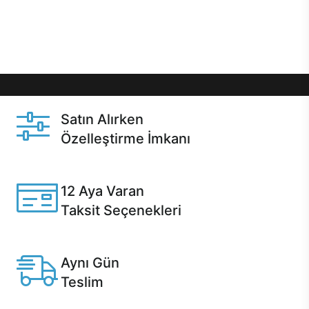
Üstelik satın alma ve satın alma sonrasında hızlı
destek sayesinde Casper kullanıcıların her zaman
yanında!
Satın Alırken
Özelleştirme İmkanı
Casper ürünlerini satın alırken ihtiyacınıza göre
özelleştirebilirsiniz.
12 Aya Varan
Taksit Seçenekleri
Anlaşmalı kredi kartlarına 12 aya varan taksit seçenekleri
Casper'da.
Aynı Gün
Teslim
Seçili ürünlerde Aynı Gün Teslim!