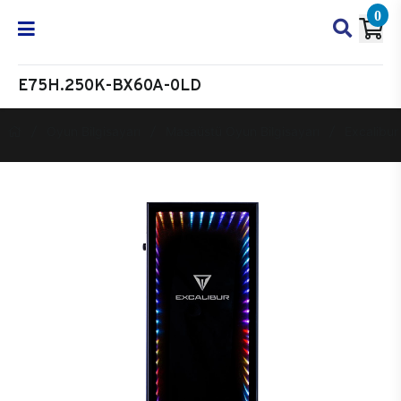
0
E75H.250K-BX60A-0LD
Oyun Bilgisayarı
Masaüstü Oyun Bilgisayarı
Excalibur