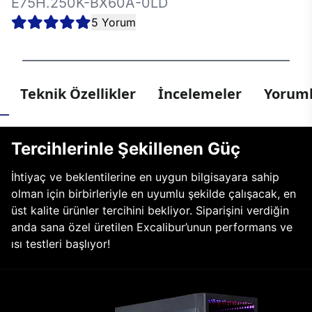
E75H.250K-BX60A-0LD
5 Yorum
Teknik Özellikler
İncelemeler
Yoruml
Tercihlerinle Şekillenen Güç
İhtiyaç ve beklentilerine en uygun bilgisayara sahip
olman için birbirleriyle en uyumlu şekilde çalışacak, en
üst kalite ürünler tercihini bekliyor. Siparişini verdiğin
anda sana özel üretilen Excalibur’unun performans ve
ısı testleri başlıyor!