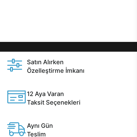
gibi özel fırsatlar Casper kullanıcılarını bekliyor.
Üstelik satın alma ve satın alma sonrasında hızlı
destek sayesinde Casper kullanıcıların her zaman
yanında!
Satın Alırken
Özelleştirme İmkanı
Casper ürünlerini satın alırken ihtiyacınıza göre
özelleştirebilirsiniz.
12 Aya Varan
Taksit Seçenekleri
Anlaşmalı kredi kartlarına 12 aya varan taksit seçenekleri
Casper'da.
Aynı Gün
Teslim