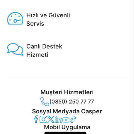
Seçili ürünlerde Aynı Gün Teslim!
Hızlı ve Güvenli
Servis
1 Saatte servis, Jet servis ve Turbo servis seçenekleri
Casper'da!
Canlı Destek
Hizmeti
Ürünlerinizle ilgili Casper Canlı Destek hizmeti her daim
sizinle.
Müşteri Hizmetleri
(0850) 250 77 77
Sosyal Medyada Casper
Casper Facebook
Casper Instagram
Casper Twitter
Casper LinkedIn
Casper YouTube
Casper TikTok
Mobil Uygulama