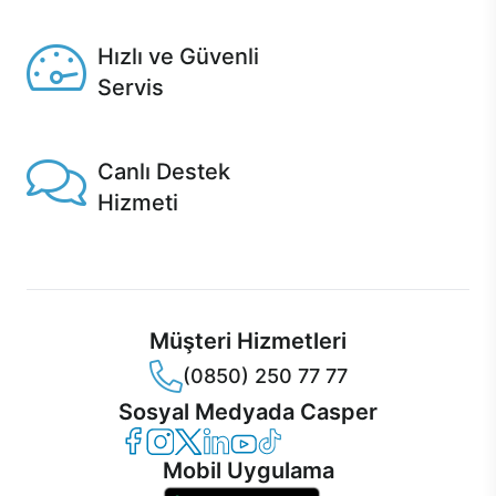
Seçili ürünlerde Aynı Gün Teslim!
Hızlı ve Güvenli
Servis
1 Saatte servis, Jet servis ve Turbo servis seçenekleri
Casper'da!
Canlı Destek
Hizmeti
Ürünlerinizle ilgili Casper Canlı Destek hizmeti her daim
sizinle.
Müşteri Hizmetleri
(0850) 250 77 77
Sosyal Medyada Casper
Casper Facebook
Casper Instagram
Casper Twitter
Casper LinkedIn
Casper YouTube
Casper TikTok
Mobil Uygulama