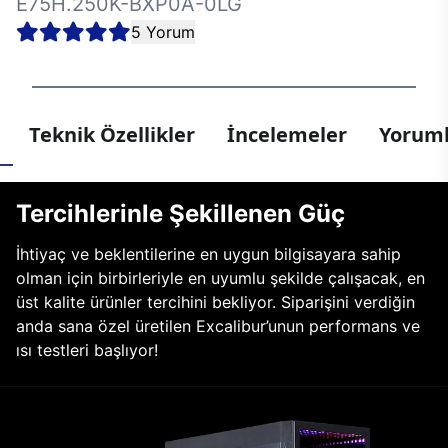
E75H.250K-BXP0A-0LG
5 Yorum
Teknik Özellikler
İncelemeler
Yoruml
Tercihlerinle Şekillenen Güç
İhtiyaç ve beklentilerine en uygun bilgisayara sahip
olman için birbirleriyle en uyumlu şekilde çalışacak, en
üst kalite ürünler tercihini bekliyor. Siparişini verdiğin
anda sana özel üretilen Excalibur’unun performans ve
ısı testleri başlıyor!