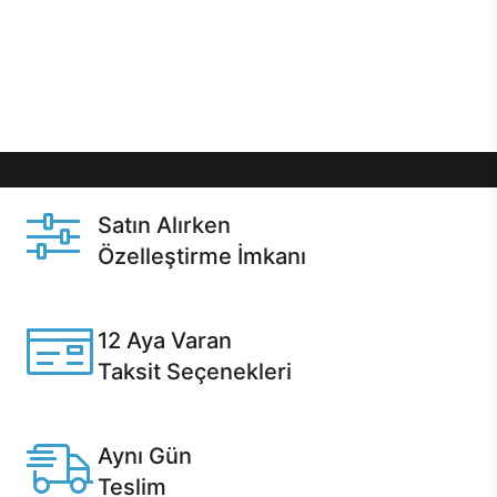
gibi özel fırsatlar Casper kullanıcılarını bekliyor.
Üstelik satın alma ve satın alma sonrasında hızlı
destek sayesinde Casper kullanıcıların her zaman
yanında!
Satın Alırken
Özelleştirme İmkanı
Casper ürünlerini satın alırken ihtiyacınıza göre
özelleştirebilirsiniz.
12 Aya Varan
Taksit Seçenekleri
Anlaşmalı kredi kartlarına 12 aya varan taksit seçenekleri
Casper'da.
Aynı Gün
Teslim