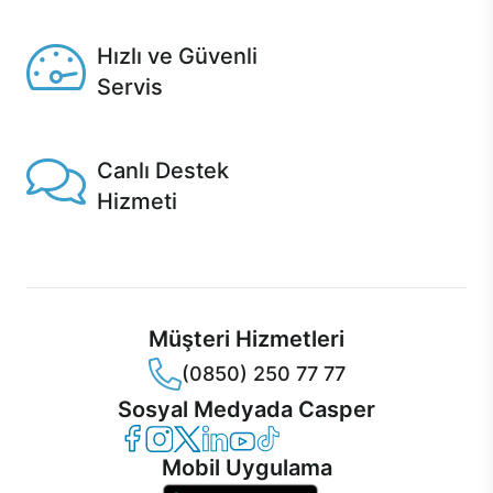
Seçili ürünlerde Aynı Gün Teslim!
Hızlı ve Güvenli
Servis
1 Saatte servis, Jet servis ve Turbo servis seçenekleri
Casper'da!
Canlı Destek
Hizmeti
Ürünlerinizle ilgili Casper Canlı Destek hizmeti her daim
sizinle.
Müşteri Hizmetleri
(0850) 250 77 77
Sosyal Medyada Casper
Casper Facebook
Casper Instagram
Casper Twitter
Casper LinkedIn
Casper YouTube
Casper TikTok
Mobil Uygulama