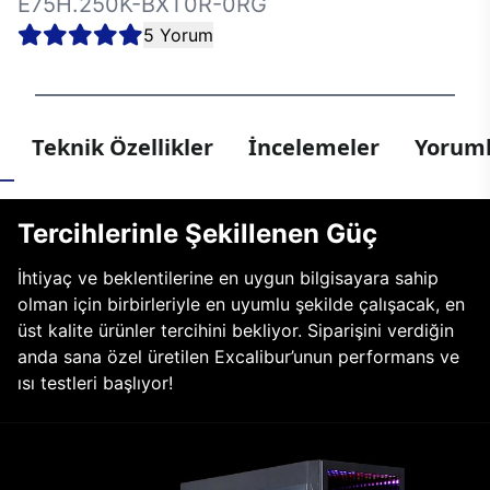
E75H.250K-BXT0R-0RG
5 Yorum
Teknik Özellikler
İncelemeler
Yoruml
Tercihlerinle Şekillenen Güç
İhtiyaç ve beklentilerine en uygun bilgisayara sahip
olman için birbirleriyle en uyumlu şekilde çalışacak, en
üst kalite ürünler tercihini bekliyor. Siparişini verdiğin
anda sana özel üretilen Excalibur’unun performans ve
ısı testleri başlıyor!