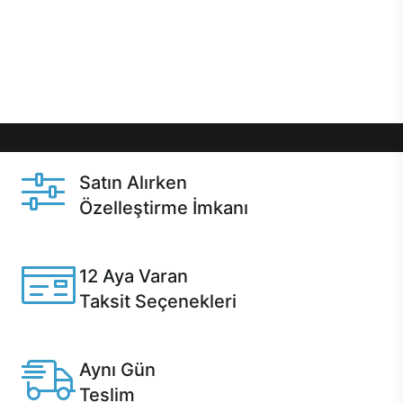
gibi özel fırsatlar Casper kullanıcılarını bekliyor.
Üstelik satın alma ve satın alma sonrasında hızlı
destek sayesinde Casper kullanıcıların her zaman
yanında!
Satın Alırken
Özelleştirme İmkanı
Casper ürünlerini satın alırken ihtiyacınıza göre
özelleştirebilirsiniz.
12 Aya Varan
Taksit Seçenekleri
Anlaşmalı kredi kartlarına 12 aya varan taksit seçenekleri
Casper'da.
Aynı Gün
Teslim