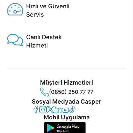
Hızlı ve Güvenli
Servis
1 Saatte servis, Jet servis ve Turbo servis seçenekleri
Casper'da!
Canlı Destek
Hizmeti
Ürünlerinizle ilgili Casper Canlı Destek hizmeti her daim
sizinle.
Müşteri Hizmetleri
(0850) 250 77 77
Sosyal Medyada Casper
Casper Facebook
Casper Instagram
Casper Twitter
Casper LinkedIn
Casper YouTube
Casper TikTok
Mobil Uygulama