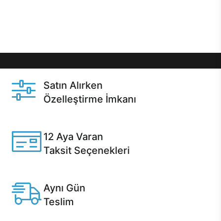
Üstelik satın alma ve satın alma sonrasında hızlı
destek sayesinde Casper kullanıcıların her zaman
yanında!
Satın Alırken
Özelleştirme İmkanı
Casper ürünlerini satın alırken ihtiyacınıza göre
özelleştirebilirsiniz.
12 Aya Varan
Taksit Seçenekleri
Anlaşmalı kredi kartlarına 12 aya varan taksit seçenekleri
Casper'da.
Aynı Gün
Teslim
Seçili ürünlerde Aynı Gün Teslim!