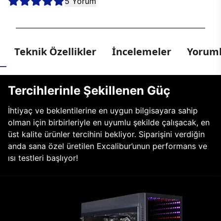
5 Yorum
Teknik Özellikler
İncelemeler
Yoruml
Tercihlerinle Şekillenen Güç
İhtiyaç ve beklentilerine en uygun bilgisayara sahip
olman için birbirleriyle en uyumlu şekilde çalışacak, en
üst kalite ürünler tercihini bekliyor. Siparişini verdiğin
anda sana özel üretilen Excalibur’unun performans ve
ısı testleri başlıyor!