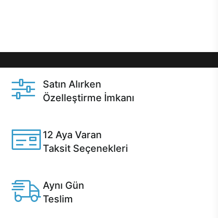
Üstelik satın alma ve satın alma sonrasında hızlı
destek sayesinde Casper kullanıcıların her zaman
yanında!
Satın Alırken
Özelleştirme İmkanı
Casper ürünlerini satın alırken ihtiyacınıza göre
özelleştirebilirsiniz.
12 Aya Varan
Taksit Seçenekleri
Anlaşmalı kredi kartlarına 12 aya varan taksit seçenekleri
Casper'da.
Aynı Gün
Teslim
Seçili ürünlerde Aynı Gün Teslim!