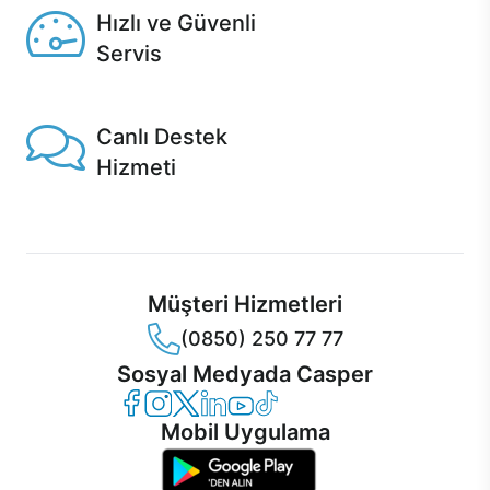
Hızlı ve Güvenli
Servis
1 Saatte servis, Jet servis ve Turbo servis seçenekleri
Casper'da!
Canlı Destek
Hizmeti
Ürünlerinizle ilgili Casper Canlı Destek hizmeti her daim
sizinle.
Müşteri Hizmetleri
(0850) 250 77 77
Sosyal Medyada Casper
Casper Facebook
Casper Instagram
Casper Twitter
Casper LinkedIn
Casper YouTube
Casper TikTok
Mobil Uygulama