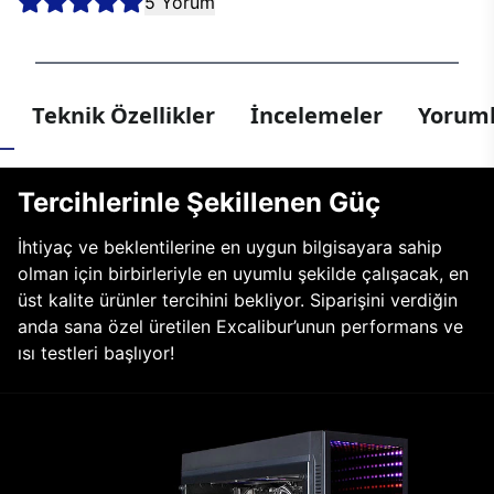
5 Yorum
Teknik Özellikler
İncelemeler
Yoruml
Tercihlerinle Şekillenen Güç
İhtiyaç ve beklentilerine en uygun bilgisayara sahip
olman için birbirleriyle en uyumlu şekilde çalışacak, en
üst kalite ürünler tercihini bekliyor. Siparişini verdiğin
anda sana özel üretilen Excalibur’unun performans ve
ısı testleri başlıyor!