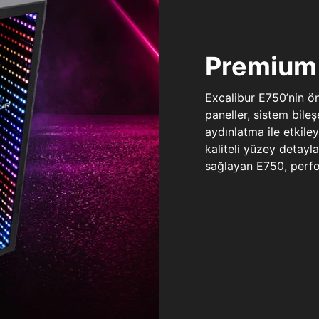
Premium 
Excalibur E750’nin ö
paneller, sistem bile
aydınlatma ile etkile
kaliteli yüzey detay
sağlayan E750, perfo