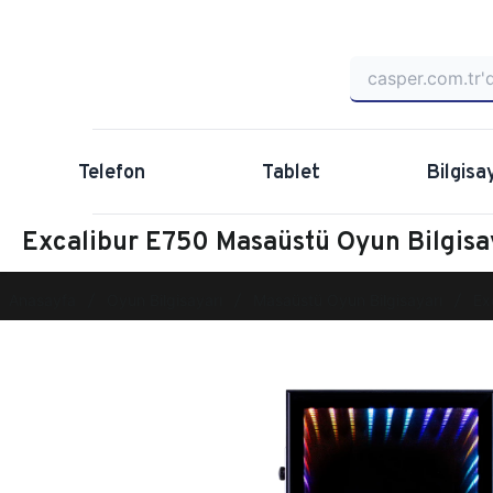
Telefon
Tablet
Bilgisa
Excalibur E750 Masaüstü Oyun Bilgi
Anasayfa
Oyun Bilgisayarı
Masaüstü Oyun Bilgisayarı
Ex