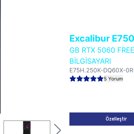
Excalibur E75
GB RTX 5060 FR
BİLGİSAYARI
E75H.250K-DQ60X-0R
5 Yorum
Özelleştir