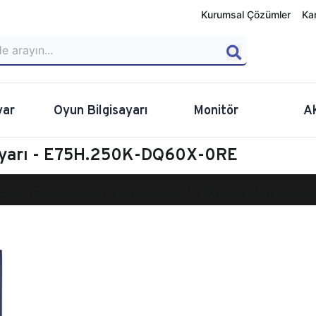
Kurumsal Çözümler
Ka
yar
Oyun Bilgisayarı
Monitör
A
sayarı - E75H.250K-DQ60X-0RE
calibur E750 Masaüstü Oyun Bilgisayarı
E75H.250K-DQ60X-0RE