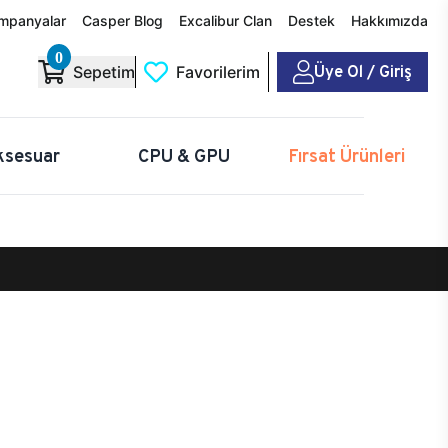
mpanyalar
Casper Blog
Excalibur Clan
Destek
Hakkımızda
0
Üye Ol / Giriş
Sepetim
Favorilerim
ksesuar
CPU & GPU
Fırsat Ürünleri