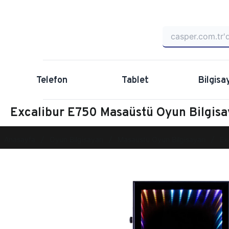
Telefon
Tablet
Bilgisa
Excalibur E750 Masaüstü Oyun Bilgi
Anasayfa
Oyun Bilgisayarı
Masaüstü Oyun Bilgisayarı
Ex