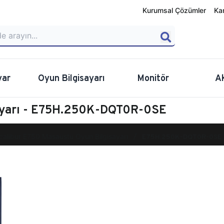
Kurumsal Çözümler
Ka
yar
Oyun Bilgisayarı
Monitör
A
sayarı - E75H.250K-DQT0R-0SE
calibur E750 Masaüstü Oyun Bilgisayarı
E75H.250K-DQT0R-0SE