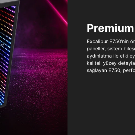
Premium 
Excalibur E750’nin ö
paneller, sistem bile
aydınlatma ile etkile
kaliteli yüzey detay
sağlayan E750, perfo