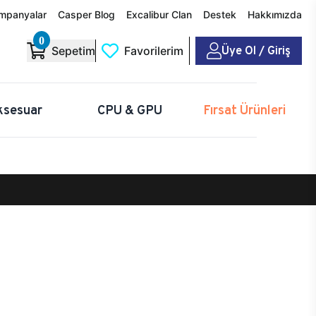
mpanyalar
Casper Blog
Excalibur Clan
Destek
Hakkımızda
0
Üye Ol / Giriş
Sepetim
Favorilerim
ksesuar
CPU & GPU
Fırsat Ürünleri