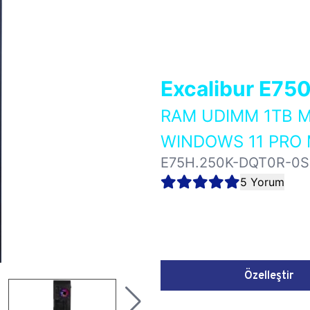
Excalibur E75
RAM UDIMM 1TB M
WINDOWS 11 PRO 
E75H.250K-DQT0R-0S
5 Yorum
Özelleştir