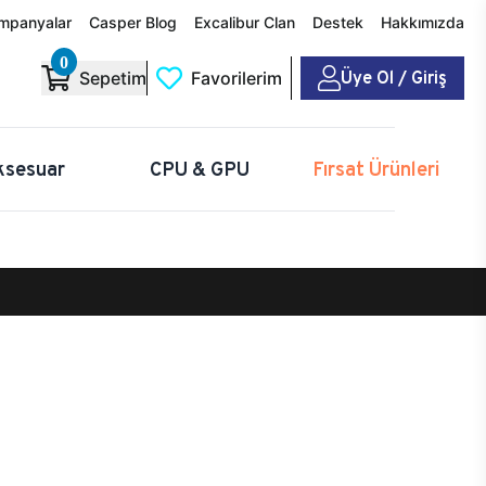
mpanyalar
Casper Blog
Excalibur Clan
Destek
Hakkımızda
0
Üye Ol / Giriş
Sepetim
Favorilerim
ksesuar
CPU & GPU
Fırsat Ürünleri