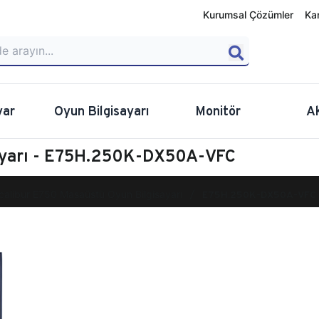
Kurumsal Çözümler
Ka
yar
Oyun Bilgisayarı
Monitör
A
sayarı - E75H.250K-DX50A-VFC
calibur E750 Masaüstü Oyun Bilgisayarı
E75H.250K-DX50A-VFC