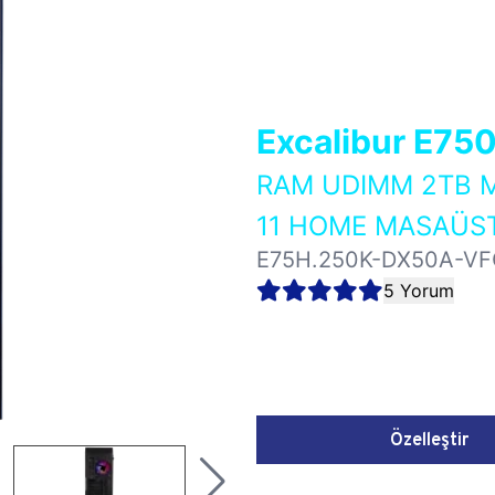
Excalibur E75
RAM UDIMM 2TB M
11 HOME MASAÜST
E75H.250K-DX50A-VF
5 Yorum
Özelleştir