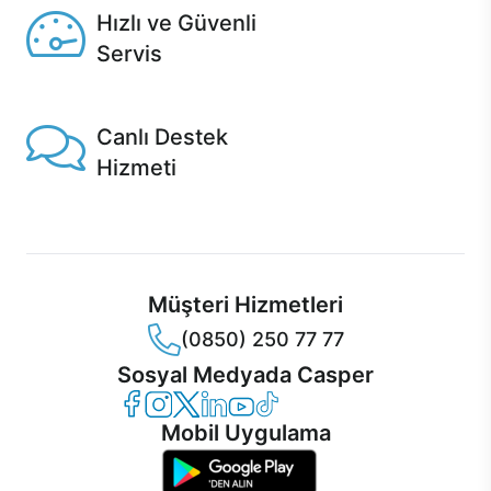
Hızlı ve Güvenli
Servis
1 Saatte servis, Jet servis ve Turbo servis seçenekleri
Casper'da!
Canlı Destek
Hizmeti
Ürünlerinizle ilgili Casper Canlı Destek hizmeti her daim
sizinle.
Müşteri Hizmetleri
(0850) 250 77 77
Sosyal Medyada Casper
Casper Facebook
Casper Instagram
Casper Twitter
Casper LinkedIn
Casper YouTube
Casper TikTok
Mobil Uygulama