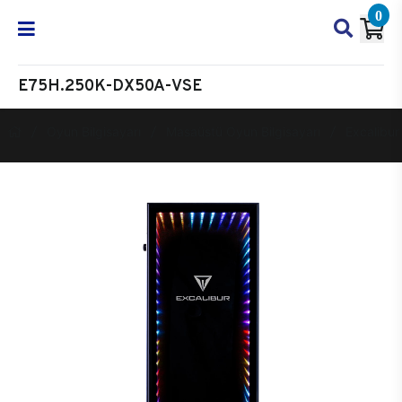
0
E75H.250K-DX50A-VSE
Oyun Bilgisayarı
Masaüstü Oyun Bilgisayarı
Excalibur