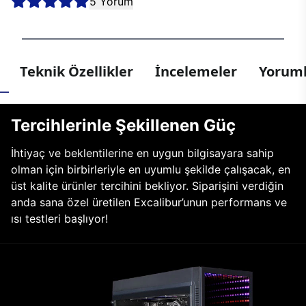
5 Yorum
Teknik Özellikler
İncelemeler
Yoruml
Tercihlerinle Şekillenen Güç
İhtiyaç ve beklentilerine en uygun bilgisayara sahip
olman için birbirleriyle en uyumlu şekilde çalışacak, en
üst kalite ürünler tercihini bekliyor. Siparişini verdiğin
anda sana özel üretilen Excalibur’unun performans ve
ısı testleri başlıyor!