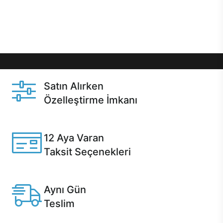
Üstelik satın alma ve satın alma sonrasında hızlı
destek sayesinde Casper kullanıcıların her zaman
yanında!
Satın Alırken
Özelleştirme İmkanı
Casper ürünlerini satın alırken ihtiyacınıza göre
özelleştirebilirsiniz.
12 Aya Varan
Taksit Seçenekleri
Anlaşmalı kredi kartlarına 12 aya varan taksit seçenekleri
Casper'da.
Aynı Gün
Teslim
Seçili ürünlerde Aynı Gün Teslim!