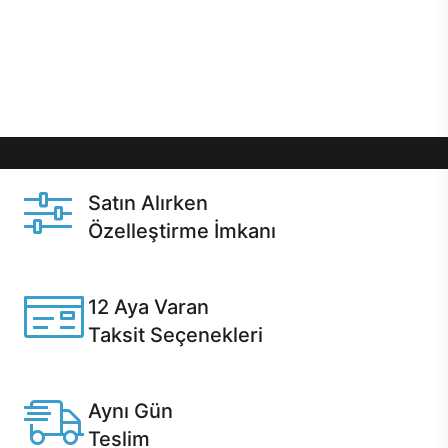
gibi özel fırsatlar Casper kullanıcılarını bekliyor.
Üstelik satın alma ve satın alma sonrasında hızlı
destek sayesinde Casper kullanıcıların her zaman
yanında!
Satın Alırken
Özelleştirme İmkanı
Casper ürünlerini satın alırken ihtiyacınıza göre
özelleştirebilirsiniz.
12 Aya Varan
Taksit Seçenekleri
Anlaşmalı kredi kartlarına 12 aya varan taksit seçenekleri
Casper'da.
Aynı Gün
Teslim