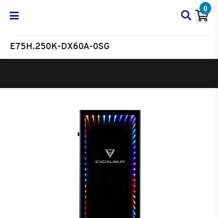
0
E75H.250K-DX60A-0SG
Oyun Bilgisayarı
Masaüstü Oyun Bilgisayarı
Excalibur