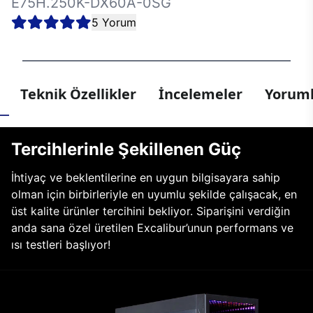
E75H.250K-DX60A-0SG
5 Yorum
Teknik Özellikler
İncelemeler
Yoruml
Tercihlerinle Şekillenen Güç
İhtiyaç ve beklentilerine en uygun bilgisayara sahip
olman için birbirleriyle en uyumlu şekilde çalışacak, en
üst kalite ürünler tercihini bekliyor. Siparişini verdiğin
anda sana özel üretilen Excalibur’unun performans ve
ısı testleri başlıyor!