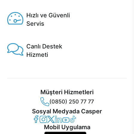
Seçili ürünlerde Aynı Gün Teslim!
Hızlı ve Güvenli
Servis
1 Saatte servis, Jet servis ve Turbo servis seçenekleri
Casper'da!
Canlı Destek
Hizmeti
Ürünlerinizle ilgili Casper Canlı Destek hizmeti her daim
sizinle.
Müşteri Hizmetleri
(0850) 250 77 77
Sosyal Medyada Casper
Casper Facebook
Casper Instagram
Casper Twitter
Casper LinkedIn
Casper YouTube
Casper TikTok
Mobil Uygulama