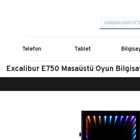
Telefon
Tablet
Bilgisa
Excalibur E750 Masaüstü Oyun Bilgi
Anasayfa
Oyun Bilgisayarı
Masaüstü Oyun Bilgisayarı
Ex