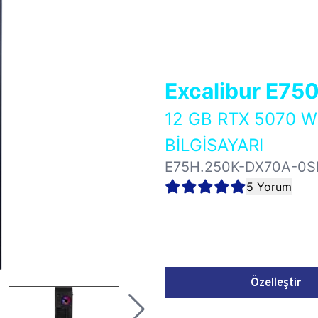
Excalibur E75
12 GB RTX 5070 
BİLGİSAYARI
E75H.250K-DX70A-0S
5 Yorum
Özelleştir