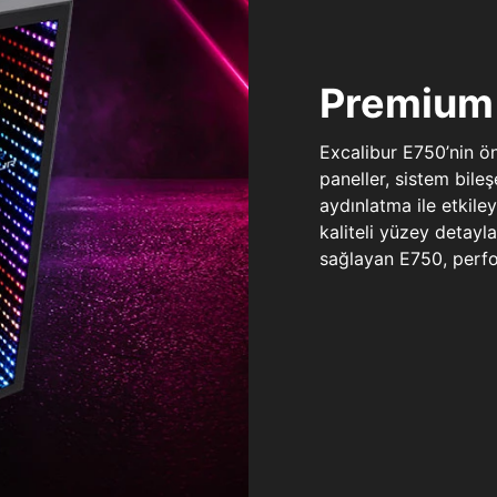
Premium 
Excalibur E750’nin ö
paneller, sistem bile
aydınlatma ile etkile
kaliteli yüzey detay
sağlayan E750, perfo