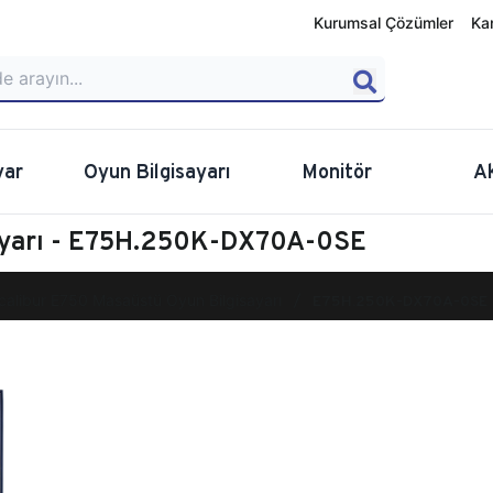
Kurumsal Çözümler
Ka
yar
Oyun Bilgisayarı
Monitör
A
sayarı - E75H.250K-DX70A-0SE
calibur E750 Masaüstü Oyun Bilgisayarı
E75H.250K-DX70A-0SE