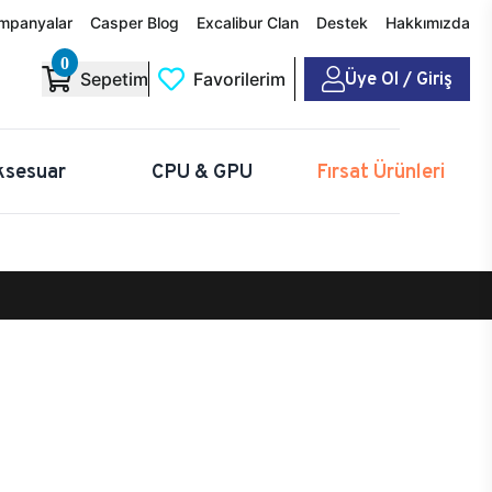
mpanyalar
Casper Blog
Excalibur Clan
Destek
Hakkımızda
0
Üye Ol / Giriş
Sepetim
Favorilerim
ksesuar
CPU & GPU
Fırsat Ürünleri