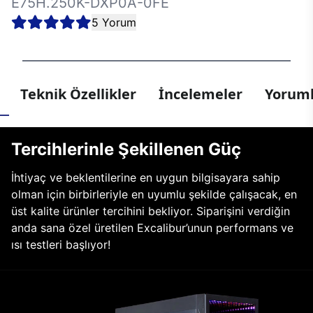
E75H.250K-DXP0A-0FE
5 Yorum
Teknik Özellikler
İncelemeler
Yoruml
Tercihlerinle Şekillenen Güç
İhtiyaç ve beklentilerine en uygun bilgisayara sahip
olman için birbirleriyle en uyumlu şekilde çalışacak, en
üst kalite ürünler tercihini bekliyor. Siparişini verdiğin
anda sana özel üretilen Excalibur’unun performans ve
ısı testleri başlıyor!