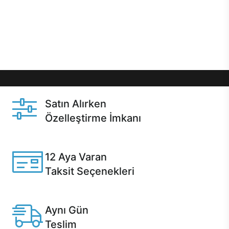
gibi özel fırsatlar Casper kullanıcılarını bekliyor.
Üstelik satın alma ve satın alma sonrasında hızlı
destek sayesinde Casper kullanıcıların her zaman
yanında!
Satın Alırken
Özelleştirme İmkanı
Casper ürünlerini satın alırken ihtiyacınıza göre
özelleştirebilirsiniz.
12 Aya Varan
Taksit Seçenekleri
Anlaşmalı kredi kartlarına 12 aya varan taksit seçenekleri
Casper'da.
Aynı Gün
Teslim