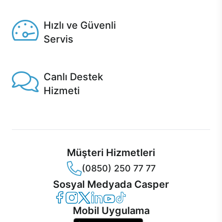
Seçili ürünlerde Aynı Gün Teslim!
Hızlı ve Güvenli
Servis
1 Saatte servis, Jet servis ve Turbo servis seçenekleri
Casper'da!
Canlı Destek
Hizmeti
Ürünlerinizle ilgili Casper Canlı Destek hizmeti her daim
sizinle.
Müşteri Hizmetleri
(0850) 250 77 77
Sosyal Medyada Casper
Casper Facebook
Casper Instagram
Casper Twitter
Casper LinkedIn
Casper YouTube
Casper TikTok
Mobil Uygulama