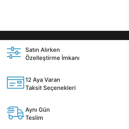
Üstelik satın alma ve satın alma sonrasında hızlı
destek sayesinde Casper kullanıcıların her zaman
yanında!
Satın Alırken
Özelleştirme İmkanı
Casper ürünlerini satın alırken ihtiyacınıza göre
özelleştirebilirsiniz.
12 Aya Varan
Taksit Seçenekleri
Anlaşmalı kredi kartlarına 12 aya varan taksit seçenekleri
Casper'da.
Aynı Gün
Teslim
Seçili ürünlerde Aynı Gün Teslim!