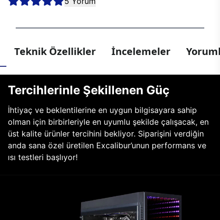
5 Yorum
Teknik Özellikler
İncelemeler
Yoruml
Tercihlerinle Şekillenen Güç
İhtiyaç ve beklentilerine en uygun bilgisayara sahip
olman için birbirleriyle en uyumlu şekilde çalışacak, en
üst kalite ürünler tercihini bekliyor. Siparişini verdiğin
anda sana özel üretilen Excalibur’unun performans ve
ısı testleri başlıyor!