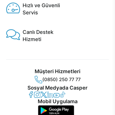
Hızlı ve Güvenli
Servis
1 Saatte servis, Jet servis ve Turbo servis seçenekleri
Casper'da!
Canlı Destek
Hizmeti
Ürünlerinizle ilgili Casper Canlı Destek hizmeti her daim
sizinle.
Müşteri Hizmetleri
(0850) 250 77 77
Sosyal Medyada Casper
Casper Facebook
Casper Instagram
Casper Twitter
Casper LinkedIn
Casper YouTube
Casper TikTok
Mobil Uygulama