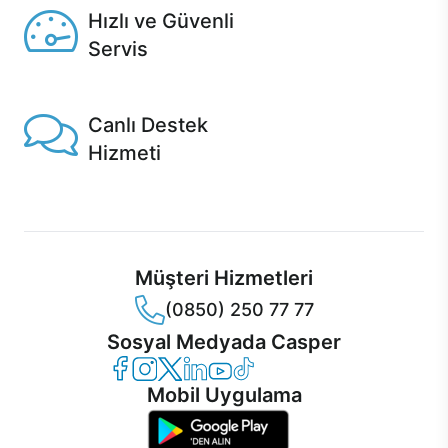
Hızlı ve Güvenli
Servis
1 Saatte servis, Jet servis ve Turbo servis seçenekleri
Casper'da!
Canlı Destek
Hizmeti
Ürünlerinizle ilgili Casper Canlı Destek hizmeti her daim
sizinle.
Müşteri Hizmetleri
(0850) 250 77 77
Sosyal Medyada Casper
Casper Facebook
Casper Instagram
Casper Twitter
Casper LinkedIn
Casper YouTube
Casper TikTok
Mobil Uygulama