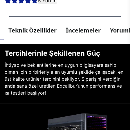
5 Yorum
Teknik Özellikler
İncelemeler
Yoruml
Tercihlerinle Şekillenen Güç
İhtiyaç ve beklentilerine en uygun bilgisayara sahip
olman için birbirleriyle en uyumlu şekilde çalışacak, en
üst kalite ürünler tercihini bekliyor. Siparişini verdiğin
anda sana özel üretilen Excalibur’unun performans ve
ısı testleri başlıyor!