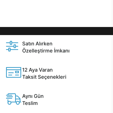
Üstelik satın alma ve satın alma sonrasında hızlı
destek sayesinde Casper kullanıcıların her zaman
yanında!
Satın Alırken
Özelleştirme İmkanı
Casper ürünlerini satın alırken ihtiyacınıza göre
özelleştirebilirsiniz.
12 Aya Varan
Taksit Seçenekleri
Anlaşmalı kredi kartlarına 12 aya varan taksit seçenekleri
Casper'da.
Aynı Gün
Teslim
Seçili ürünlerde Aynı Gün Teslim!