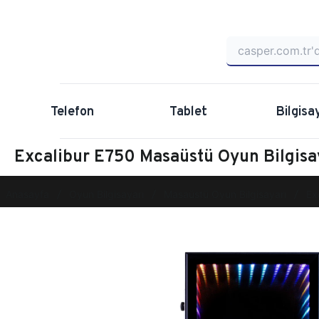
Telefon
Tablet
Bilgisa
Excalibur E750 Masaüstü Oyun Bilgi
Anasayfa
Oyun Bilgisayarı
Masaüstü Oyun Bilgisayarı
Ex