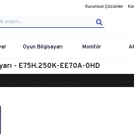
Kurumsal Çözümler
Ka
yar
Oyun Bilgisayarı
Monitör
A
sayarı - E75H.250K-EE70A-0HD
calibur E750 Masaüstü Oyun Bilgisayarı
E75H.250K-EE70A-0HD