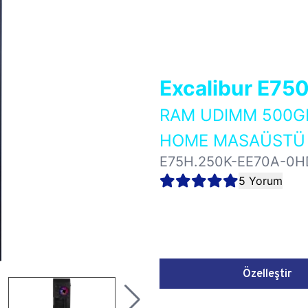
Excalibur E75
RAM UDIMM 500GB
HOME MASAÜSTÜ 
E75H.250K-EE70A-0H
5 Yorum
Özelleştir