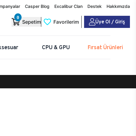
mpanyalar
Casper Blog
Excalibur Clan
Destek
Hakkımızda
0
Üye Ol / Giriş
Sepetim
Favorilerim
ksesuar
CPU & GPU
Fırsat Ürünleri