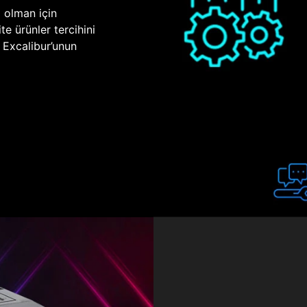
p olman için
te ürünler tercihini
n Excalibur’unun