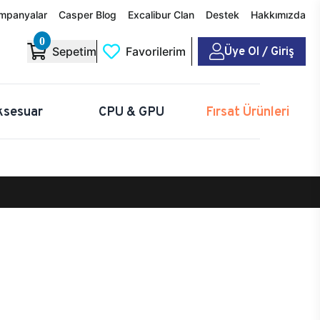
mpanyalar
Casper Blog
Excalibur Clan
Destek
Hakkımızda
0
Üye Ol / Giriş
Sepetim
Favorilerim
ksesuar
CPU & GPU
Fırsat Ürünleri