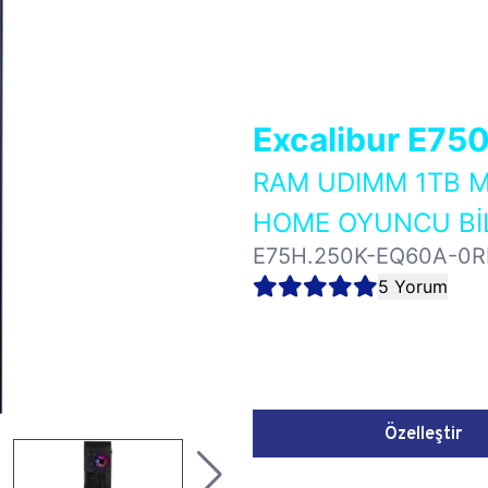
Excalibur E75
RAM UDIMM 1TB M
HOME OYUNCU BİL
E75H.250K-EQ60A-0R
5 Yorum
Özelleştir