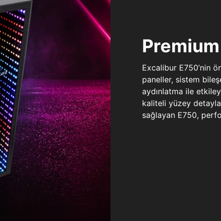
Premium 
Excalibur E750’nin ö
paneller, sistem bile
aydınlatma ile etkile
kaliteli yüzey detay
sağlayan E750, perfo