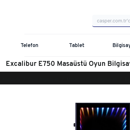
Telefon
Tablet
Bilgisa
Excalibur E750 Masaüstü Oyun Bilgi
Anasayfa
Oyun Bilgisayarı
Masaüstü Oyun Bilgisayarı
Ex