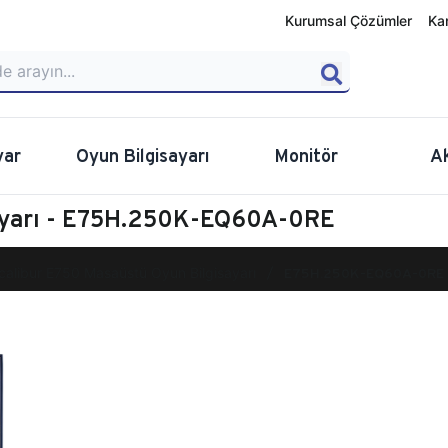
Kurumsal Çözümler
Ka
yar
Oyun Bilgisayarı
Monitör
A
sayarı - E75H.250K-EQ60A-0RE
calibur E750 Masaüstü Oyun Bilgisayarı
E75H.250K-EQ60A-0RE