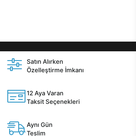
gibi özel fırsatlar Casper kullanıcılarını bekliyor.
Üstelik satın alma ve satın alma sonrasında hızlı
destek sayesinde Casper kullanıcıların her zaman
yanında!
Satın Alırken
Özelleştirme İmkanı
Casper ürünlerini satın alırken ihtiyacınıza göre
özelleştirebilirsiniz.
12 Aya Varan
Taksit Seçenekleri
Anlaşmalı kredi kartlarına 12 aya varan taksit seçenekleri
Casper'da.
Aynı Gün
Teslim