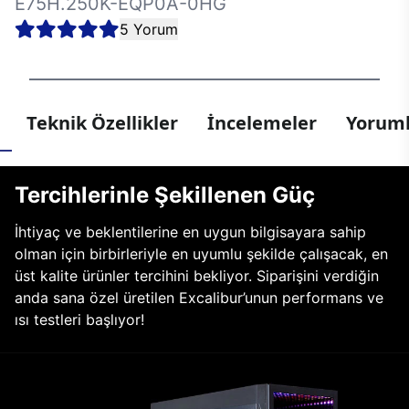
E75H.250K-EQP0A-0HG
5 Yorum
Teknik Özellikler
İncelemeler
Yoruml
Tercihlerinle Şekillenen Güç
İhtiyaç ve beklentilerine en uygun bilgisayara sahip
olman için birbirleriyle en uyumlu şekilde çalışacak, en
üst kalite ürünler tercihini bekliyor. Siparişini verdiğin
anda sana özel üretilen Excalibur’unun performans ve
ısı testleri başlıyor!