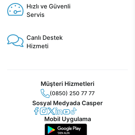
Hızlı ve Güvenli
Servis
1 Saatte servis, Jet servis ve Turbo servis seçenekleri
Casper'da!
Canlı Destek
Hizmeti
Ürünlerinizle ilgili Casper Canlı Destek hizmeti her daim
sizinle.
Müşteri Hizmetleri
(0850) 250 77 77
Sosyal Medyada Casper
Casper Facebook
Casper Instagram
Casper Twitter
Casper LinkedIn
Casper YouTube
Casper TikTok
Mobil Uygulama