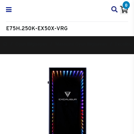
0
E75H.250K-EX50X-VRG
Oyun Bilgisayarı
Masaüstü Oyun Bilgisayarı
Excalibur