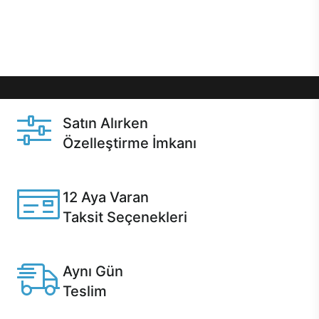
Üstelik satın alma ve satın alma sonrasında hızlı
destek sayesinde Casper kullanıcıların her zaman
yanında!
Satın Alırken
Özelleştirme İmkanı
Casper ürünlerini satın alırken ihtiyacınıza göre
özelleştirebilirsiniz.
12 Aya Varan
Taksit Seçenekleri
Anlaşmalı kredi kartlarına 12 aya varan taksit seçenekleri
Casper'da.
Aynı Gün
Teslim
Seçili ürünlerde Aynı Gün Teslim!