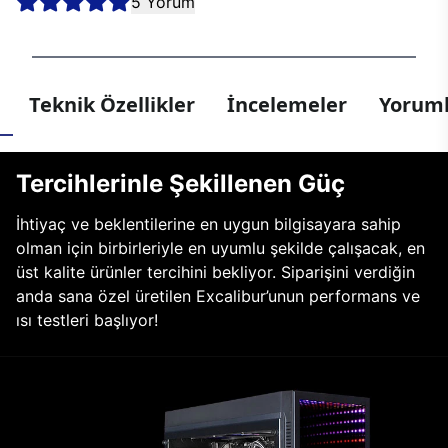
5 Yorum
Teknik Özellikler
İncelemeler
Yoruml
Tercihlerinle Şekillenen Güç
İhtiyaç ve beklentilerine en uygun bilgisayara sahip
olman için birbirleriyle en uyumlu şekilde çalışacak, en
üst kalite ürünler tercihini bekliyor. Siparişini verdiğin
anda sana özel üretilen Excalibur’unun performans ve
ısı testleri başlıyor!