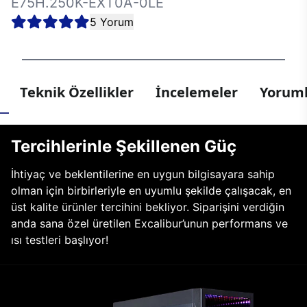
E75H.250K-EXT0A-0LE
5 Yorum
Teknik Özellikler
İncelemeler
Yoruml
Tercihlerinle Şekillenen Güç
İhtiyaç ve beklentilerine en uygun bilgisayara sahip
olman için birbirleriyle en uyumlu şekilde çalışacak, en
üst kalite ürünler tercihini bekliyor. Siparişini verdiğin
anda sana özel üretilen Excalibur’unun performans ve
ısı testleri başlıyor!