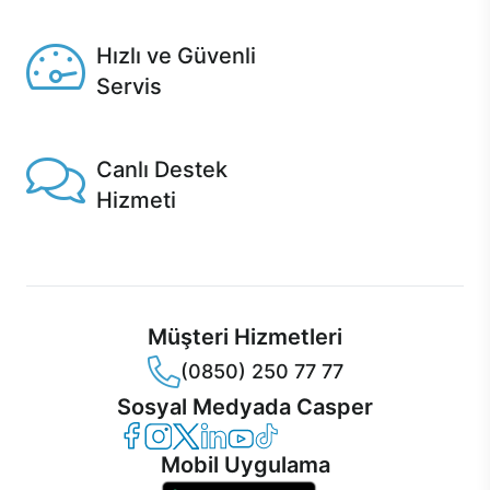
Seçili ürünlerde Aynı Gün Teslim!
Hızlı ve Güvenli
Servis
1 Saatte servis, Jet servis ve Turbo servis seçenekleri
Casper'da!
Canlı Destek
Hizmeti
Ürünlerinizle ilgili Casper Canlı Destek hizmeti her daim
sizinle.
Müşteri Hizmetleri
(0850) 250 77 77
Sosyal Medyada Casper
Casper Facebook
Casper Instagram
Casper Twitter
Casper LinkedIn
Casper YouTube
Casper TikTok
Mobil Uygulama