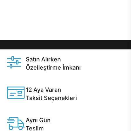
gibi özel fırsatlar Casper kullanıcılarını bekliyor.
Üstelik satın alma ve satın alma sonrasında hızlı
destek sayesinde Casper kullanıcıların her zaman
yanında!
Satın Alırken
Özelleştirme İmkanı
Casper ürünlerini satın alırken ihtiyacınıza göre
özelleştirebilirsiniz.
12 Aya Varan
Taksit Seçenekleri
Anlaşmalı kredi kartlarına 12 aya varan taksit seçenekleri
Casper'da.
Aynı Gün
Teslim