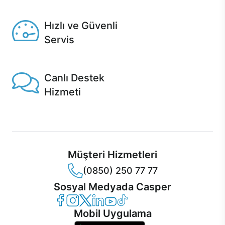
Seçili ürünlerde Aynı Gün Teslim!
Hızlı ve Güvenli
Servis
1 Saatte servis, Jet servis ve Turbo servis seçenekleri
Casper'da!
Canlı Destek
Hizmeti
Ürünlerinizle ilgili Casper Canlı Destek hizmeti her daim
sizinle.
Müşteri Hizmetleri
(0850) 250 77 77
Sosyal Medyada Casper
Casper Facebook
Casper Instagram
Casper Twitter
Casper LinkedIn
Casper YouTube
Casper TikTok
Mobil Uygulama