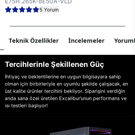
E75H.265K-8E50A-VLD
5 Yorum
Teknik Özellikler
İncelemeler
Yoruml
Tercihlerinle Şekillenen Güç
İhtiyaç ve beklentilerine en uygun bilgisayara sahip
olman için birbirleriyle en uyumlu şekilde çalışacak, en
üst kalite ürünler tercihini bekliyor. Siparişini verdiğin
anda sana özel üretilen Excalibur’unun performans ve
ısı testleri başlıyor!