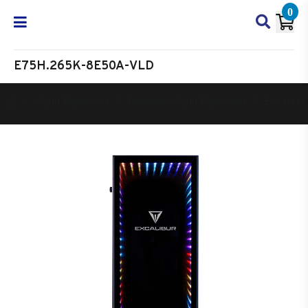
0
E75H.265K-8E50A-VLD
Oyun Bilgisayarı
Masaüstü Oyun Bilgisayarı
Excalibur