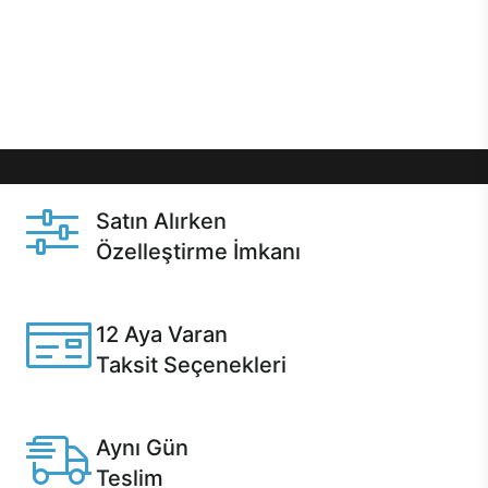
gibi özel fırsatlar Casper kullanıcılarını bekliyor.
Üstelik satın alma ve satın alma sonrasında hızlı
destek sayesinde Casper kullanıcıların her zaman
yanında!
Satın Alırken
Özelleştirme İmkanı
Casper ürünlerini satın alırken ihtiyacınıza göre
özelleştirebilirsiniz.
12 Aya Varan
Taksit Seçenekleri
Anlaşmalı kredi kartlarına 12 aya varan taksit seçenekleri
Casper'da.
Aynı Gün
Teslim