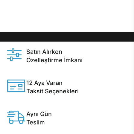
Üstelik satın alma ve satın alma sonrasında hızlı
destek sayesinde Casper kullanıcıların her zaman
yanında!
Satın Alırken
Özelleştirme İmkanı
Casper ürünlerini satın alırken ihtiyacınıza göre
özelleştirebilirsiniz.
12 Aya Varan
Taksit Seçenekleri
Anlaşmalı kredi kartlarına 12 aya varan taksit seçenekleri
Casper'da.
Aynı Gün
Teslim
Seçili ürünlerde Aynı Gün Teslim!