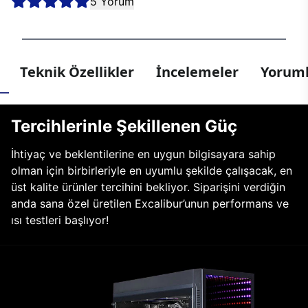
5 Yorum
Teknik Özellikler
İncelemeler
Yoruml
Tercihlerinle Şekillenen Güç
İhtiyaç ve beklentilerine en uygun bilgisayara sahip
olman için birbirleriyle en uyumlu şekilde çalışacak, en
üst kalite ürünler tercihini bekliyor. Siparişini verdiğin
anda sana özel üretilen Excalibur’unun performans ve
ısı testleri başlıyor!