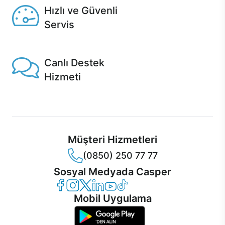
Hızlı ve Güvenli
Servis
1 Saatte servis, Jet servis ve Turbo servis seçenekleri
Casper'da!
Canlı Destek
Hizmeti
Ürünlerinizle ilgili Casper Canlı Destek hizmeti her daim
sizinle.
Müşteri Hizmetleri
(0850) 250 77 77
Sosyal Medyada Casper
Casper Facebook
Casper Instagram
Casper Twitter
Casper LinkedIn
Casper YouTube
Casper TikTok
Mobil Uygulama