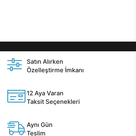
gibi özel fırsatlar Casper kullanıcılarını bekliyor.
Üstelik satın alma ve satın alma sonrasında hızlı
destek sayesinde Casper kullanıcıların her zaman
yanında!
Satın Alırken
Özelleştirme İmkanı
Casper ürünlerini satın alırken ihtiyacınıza göre
özelleştirebilirsiniz.
12 Aya Varan
Taksit Seçenekleri
Anlaşmalı kredi kartlarına 12 aya varan taksit seçenekleri
Casper'da.
Aynı Gün
Teslim