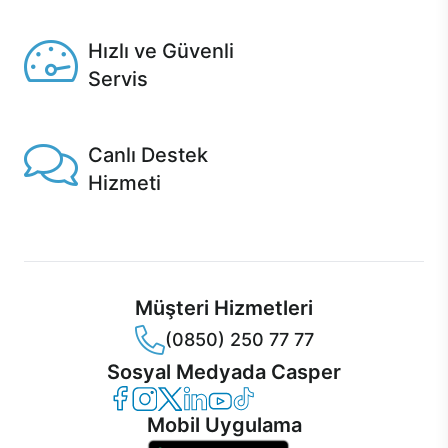
Seçili ürünlerde Aynı Gün Teslim!
Hızlı ve Güvenli
Servis
1 Saatte servis, Jet servis ve Turbo servis seçenekleri
Casper'da!
Canlı Destek
Hizmeti
Ürünlerinizle ilgili Casper Canlı Destek hizmeti her daim
sizinle.
Müşteri Hizmetleri
(0850) 250 77 77
Sosyal Medyada Casper
Casper Facebook
Casper Instagram
Casper Twitter
Casper LinkedIn
Casper YouTube
Casper TikTok
Mobil Uygulama