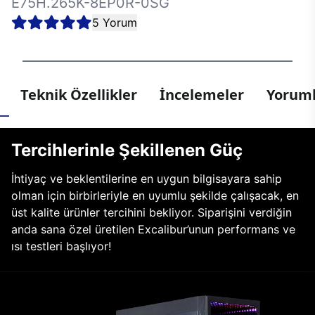
E75H.265K-8EP0R-0SG
5 Yorum
Teknik Özellikler
İncelemeler
Yoruml
Tercihlerinle Şekillenen Güç
İhtiyaç ve beklentilerine en uygun bilgisayara sahip
olman için birbirleriyle en uyumlu şekilde çalışacak, en
üst kalite ürünler tercihini bekliyor. Siparişini verdiğin
anda sana özel üretilen Excalibur’unun performans ve
ısı testleri başlıyor!