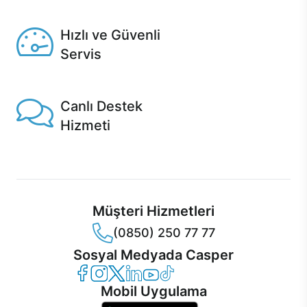
Seçili ürünlerde Aynı Gün Teslim!
Hızlı ve Güvenli
Servis
1 Saatte servis, Jet servis ve Turbo servis seçenekleri
Casper'da!
Canlı Destek
Hizmeti
Ürünlerinizle ilgili Casper Canlı Destek hizmeti her daim
sizinle.
Müşteri Hizmetleri
(0850) 250 77 77
Sosyal Medyada Casper
Casper Facebook
Casper Instagram
Casper Twitter
Casper LinkedIn
Casper YouTube
Casper TikTok
Mobil Uygulama