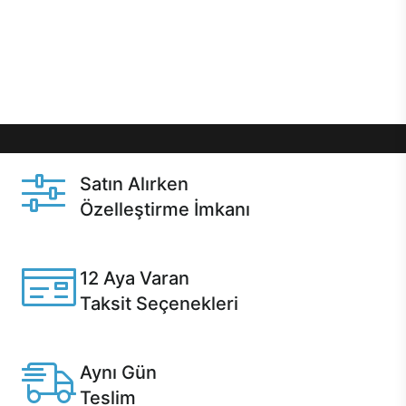
gibi özel fırsatlar Casper kullanıcılarını bekliyor.
Üstelik satın alma ve satın alma sonrasında hızlı
destek sayesinde Casper kullanıcıların her zaman
yanında!
Satın Alırken
Özelleştirme İmkanı
Casper ürünlerini satın alırken ihtiyacınıza göre
özelleştirebilirsiniz.
12 Aya Varan
Taksit Seçenekleri
Anlaşmalı kredi kartlarına 12 aya varan taksit seçenekleri
Casper'da.
Aynı Gün
Teslim