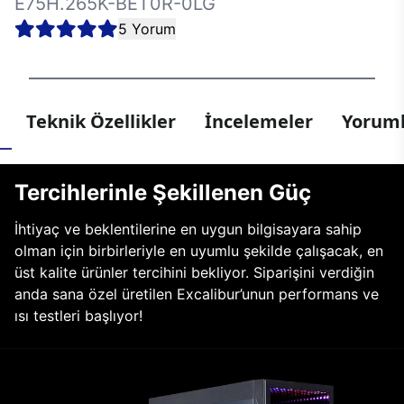
E75H.265K-BET0R-0LG
5 Yorum
Teknik Özellikler
İncelemeler
Yoruml
Tercihlerinle Şekillenen Güç
İhtiyaç ve beklentilerine en uygun bilgisayara sahip
olman için birbirleriyle en uyumlu şekilde çalışacak, en
üst kalite ürünler tercihini bekliyor. Siparişini verdiğin
anda sana özel üretilen Excalibur’unun performans ve
ısı testleri başlıyor!