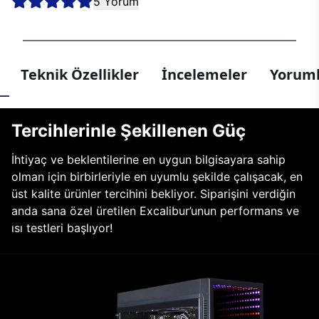
5 Yorum
Teknik Özellikler
İncelemeler
Yoruml
Tercihlerinle Şekillenen Güç
İhtiyaç ve beklentilerine en uygun bilgisayara sahip
olman için birbirleriyle en uyumlu şekilde çalışacak, en
üst kalite ürünler tercihini bekliyor. Siparişini verdiğin
anda sana özel üretilen Excalibur’unun performans ve
ısı testleri başlıyor!