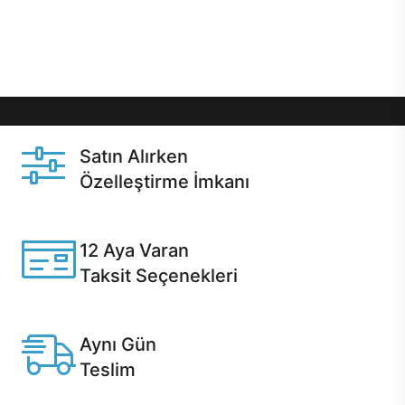
Üstelik satın alma ve satın alma sonrasında hızlı
destek sayesinde Casper kullanıcıların her zaman
yanında!
Satın Alırken
Özelleştirme İmkanı
Casper ürünlerini satın alırken ihtiyacınıza göre
özelleştirebilirsiniz.
12 Aya Varan
Taksit Seçenekleri
Anlaşmalı kredi kartlarına 12 aya varan taksit seçenekleri
Casper'da.
Aynı Gün
Teslim
Seçili ürünlerde Aynı Gün Teslim!