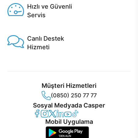
Hızlı ve Güvenli
Servis
1 Saatte servis, Jet servis ve Turbo servis seçenekleri
Casper'da!
Canlı Destek
Hizmeti
Ürünlerinizle ilgili Casper Canlı Destek hizmeti her daim
sizinle.
Müşteri Hizmetleri
(0850) 250 77 77
Sosyal Medyada Casper
Casper Facebook
Casper Instagram
Casper Twitter
Casper LinkedIn
Casper YouTube
Casper TikTok
Mobil Uygulama