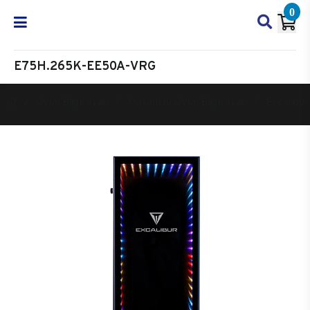
0
E75H.265K-EE50A-VRG
Oyun Bilgisayarı
Masaüstü Oyun Bilgisayarı
Excalibur