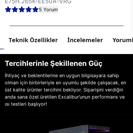
E75H.265K-EE50A-VRG
5 Yorum
Teknik Özellikler
İncelemeler
Yoruml
Tercihlerinle Şekillenen Güç
İhtiyaç ve beklentilerine en uygun bilgisayara sahip
olman için birbirleriyle en uyumlu şekilde çalışacak, en
üst kalite ürünler tercihini bekliyor. Siparişini verdiğin
anda sana özel üretilen Excalibur’unun performans ve
ısı testleri başlıyor!