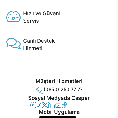
Seçili ürünlerde Aynı Gün Teslim!
Hızlı ve Güvenli
Servis
1 Saatte servis, Jet servis ve Turbo servis seçenekleri
Casper'da!
Canlı Destek
Hizmeti
Ürünlerinizle ilgili Casper Canlı Destek hizmeti her daim
sizinle.
Müşteri Hizmetleri
(0850) 250 77 77
Sosyal Medyada Casper
Casper Facebook
Casper Instagram
Casper Twitter
Casper LinkedIn
Casper YouTube
Casper TikTok
Mobil Uygulama