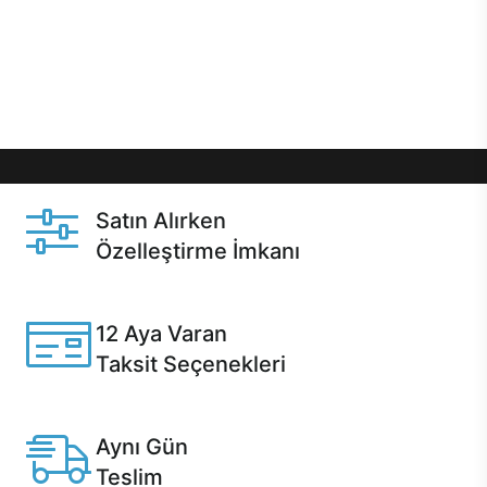
gibi özel fırsatlar Casper kullanıcılarını bekliyor.
Üstelik satın alma ve satın alma sonrasında hızlı
destek sayesinde Casper kullanıcıların her zaman
yanında!
Satın Alırken
Özelleştirme İmkanı
Casper ürünlerini satın alırken ihtiyacınıza göre
özelleştirebilirsiniz.
12 Aya Varan
Taksit Seçenekleri
Anlaşmalı kredi kartlarına 12 aya varan taksit seçenekleri
Casper'da.
Aynı Gün
Teslim