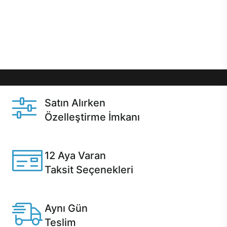
gibi özel fırsatlar Casper kullanıcılarını bekliyor.
Üstelik satın alma ve satın alma sonrasında hızlı
destek sayesinde Casper kullanıcıların her zaman
yanında!
Satın Alırken
Özelleştirme İmkanı
Casper ürünlerini satın alırken ihtiyacınıza göre
özelleştirebilirsiniz.
12 Aya Varan
Taksit Seçenekleri
Anlaşmalı kredi kartlarına 12 aya varan taksit seçenekleri
Casper'da.
Aynı Gün
Teslim