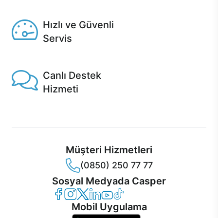
Seçili ürünlerde Aynı Gün Teslim!
Hızlı ve Güvenli
Servis
1 Saatte servis, Jet servis ve Turbo servis seçenekleri
Casper'da!
Canlı Destek
Hizmeti
Ürünlerinizle ilgili Casper Canlı Destek hizmeti her daim
sizinle.
Müşteri Hizmetleri
(0850) 250 77 77
Sosyal Medyada Casper
Casper Facebook
Casper Instagram
Casper Twitter
Casper LinkedIn
Casper YouTube
Casper TikTok
Mobil Uygulama