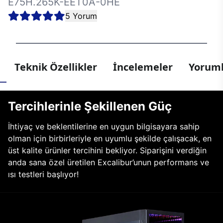
E75H.265K-EET0A-0HE
5 Yorum
Teknik Özellikler
İncelemeler
Yoruml
Tercihlerinle Şekillenen Güç
İhtiyaç ve beklentilerine en uygun bilgisayara sahip
olman için birbirleriyle en uyumlu şekilde çalışacak, en
üst kalite ürünler tercihini bekliyor. Siparişini verdiğin
anda sana özel üretilen Excalibur’unun performans ve
ısı testleri başlıyor!