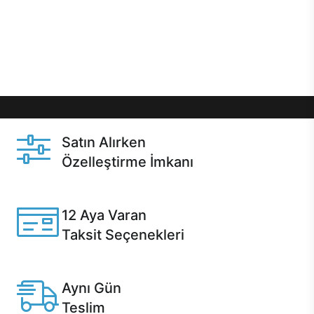
gibi özel fırsatlar Casper kullanıcılarını bekliyor.
Üstelik satın alma ve satın alma sonrasında hızlı
destek sayesinde Casper kullanıcıların her zaman
yanında!
Satın Alırken
Özelleştirme İmkanı
Casper ürünlerini satın alırken ihtiyacınıza göre
özelleştirebilirsiniz.
12 Aya Varan
Taksit Seçenekleri
Anlaşmalı kredi kartlarına 12 aya varan taksit seçenekleri
Casper'da.
Aynı Gün
Teslim