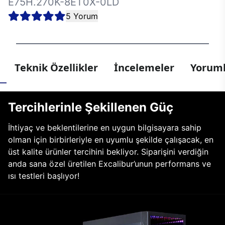
E75H.270K-8ET0X-0LD
5 Yorum
Teknik Özellikler
İncelemeler
Yoruml
Tercihlerinle Şekillenen Güç
İhtiyaç ve beklentilerine en uygun bilgisayara sahip
olman için birbirleriyle en uyumlu şekilde çalışacak, en
üst kalite ürünler tercihini bekliyor. Siparişini verdiğin
anda sana özel üretilen Excalibur’unun performans ve
ısı testleri başlıyor!