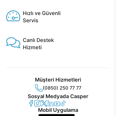
Seçili ürünlerde Aynı Gün Teslim!
Hızlı ve Güvenli
Servis
1 Saatte servis, Jet servis ve Turbo servis seçenekleri
Casper'da!
Canlı Destek
Hizmeti
Ürünlerinizle ilgili Casper Canlı Destek hizmeti her daim
sizinle.
Müşteri Hizmetleri
(0850) 250 77 77
Sosyal Medyada Casper
Casper Facebook
Casper Instagram
Casper Twitter
Casper LinkedIn
Casper YouTube
Casper TikTok
Mobil Uygulama