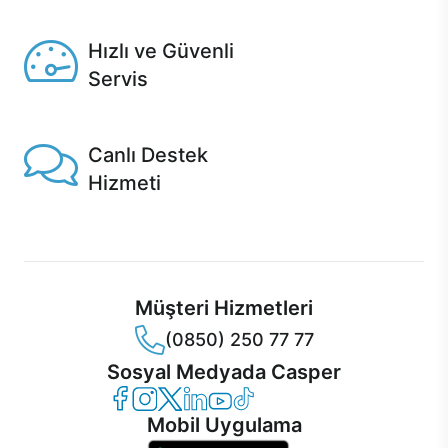
Seçili ürünlerde Aynı Gün Teslim!
Hızlı ve Güvenli
Servis
1 Saatte servis, Jet servis ve Turbo servis seçenekleri
Casper'da!
Canlı Destek
Hizmeti
Ürünlerinizle ilgili Casper Canlı Destek hizmeti her daim
sizinle.
Müşteri Hizmetleri
(0850) 250 77 77
Sosyal Medyada Casper
Casper Facebook
Casper Instagram
Casper Twitter
Casper LinkedIn
Casper YouTube
Casper TikTok
Mobil Uygulama