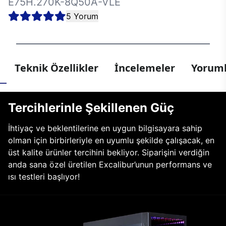
E75H.270K-8Q50A-VLE
5 Yorum
Teknik Özellikler
İncelemeler
Yoruml
Tercihlerinle Şekillenen Güç
İhtiyaç ve beklentilerine en uygun bilgisayara sahip
olman için birbirleriyle en uyumlu şekilde çalışacak, en
üst kalite ürünler tercihini bekliyor. Siparişini verdiğin
anda sana özel üretilen Excalibur’unun performans ve
ısı testleri başlıyor!