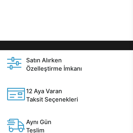
gibi özel fırsatlar Casper kullanıcılarını bekliyor.
Üstelik satın alma ve satın alma sonrasında hızlı
destek sayesinde Casper kullanıcıların her zaman
yanında!
Satın Alırken
Özelleştirme İmkanı
Casper ürünlerini satın alırken ihtiyacınıza göre
özelleştirebilirsiniz.
12 Aya Varan
Taksit Seçenekleri
Anlaşmalı kredi kartlarına 12 aya varan taksit seçenekleri
Casper'da.
Aynı Gün
Teslim