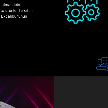
p olman için
te ürünler tercihini
n Excalibur’unun