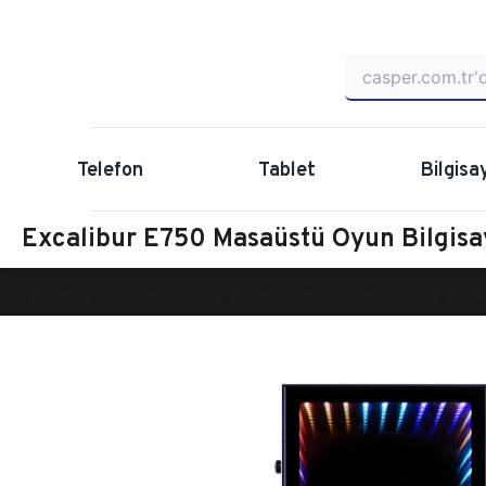
Telefon
Tablet
Bilgisa
Excalibur E750 Masaüstü Oyun Bilgi
Anasayfa
Oyun Bilgisayarı
Masaüstü Oyun Bilgisayarı
Ex