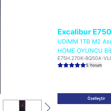
Excalibur E75
UDIMM 1TB M2 As
HOME OYUNCU BİL
E75H.270K-8Q50A-VL
5 Yorum
Özelleştir