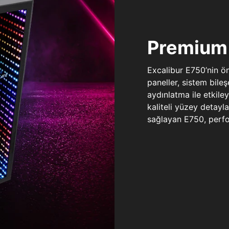
Premium 
Excalibur E750’nin ö
paneller, sistem bile
aydınlatma ile etkile
kaliteli yüzey detay
sağlayan E750, perfo