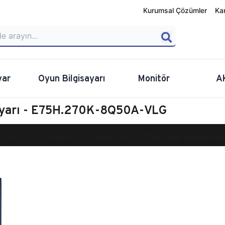
Kurumsal Çözümler
Ka
yar
Oyun Bilgisayarı
Monitör
A
sayarı - E75H.270K-8Q50A-VLG
calibur E750 Masaüstü Oyun Bilgisayarı
E75H.270K-8Q50A-VLG