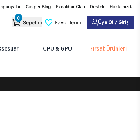
mpanyalar
Casper Blog
Excalibur Clan
Destek
Hakkımızda
0
Üye Ol / Giriş
Sepetim
Favorilerim
ksesuar
CPU & GPU
Fırsat Ürünleri