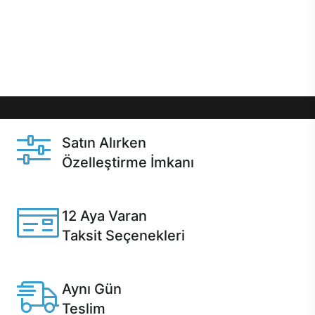
gibi özel fırsatlar Casper kullanıcılarını bekliyor.
Üstelik satın alma ve satın alma sonrasında hızlı
destek sayesinde Casper kullanıcıların her zaman
yanında!
Satın Alırken
Özelleştirme İmkanı
Casper ürünlerini satın alırken ihtiyacınıza göre
özelleştirebilirsiniz.
12 Aya Varan
Taksit Seçenekleri
Anlaşmalı kredi kartlarına 12 aya varan taksit seçenekleri
Casper'da.
Aynı Gün
Teslim