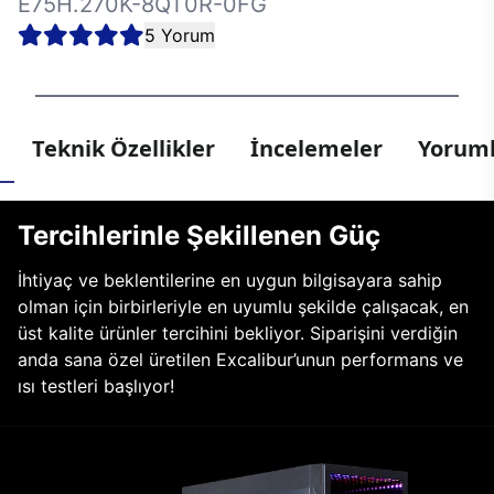
E75H.270K-8QT0R-0FG
5 Yorum
Teknik Özellikler
İncelemeler
Yoruml
Tercihlerinle Şekillenen Güç
İhtiyaç ve beklentilerine en uygun bilgisayara sahip
olman için birbirleriyle en uyumlu şekilde çalışacak, en
üst kalite ürünler tercihini bekliyor. Siparişini verdiğin
anda sana özel üretilen Excalibur’unun performans ve
ısı testleri başlıyor!