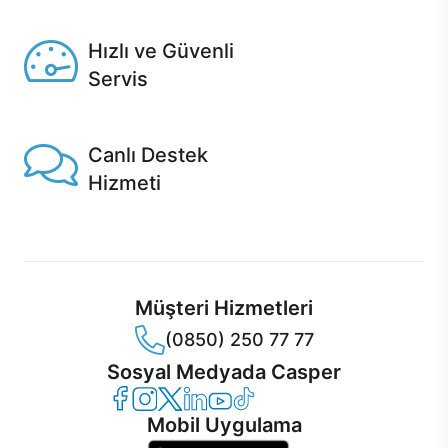
Seçili ürünlerde Aynı Gün Teslim!
Hızlı ve Güvenli
Servis
1 Saatte servis, Jet servis ve Turbo servis seçenekleri
Casper'da!
Canlı Destek
Hizmeti
Ürünlerinizle ilgili Casper Canlı Destek hizmeti her daim
sizinle.
Müşteri Hizmetleri
(0850) 250 77 77
Sosyal Medyada Casper
Casper Facebook
Casper Instagram
Casper Twitter
Casper LinkedIn
Casper YouTube
Casper TikTok
Mobil Uygulama