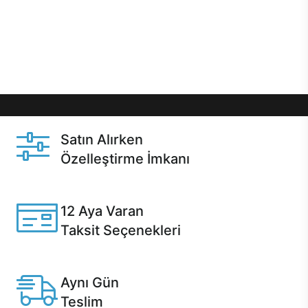
gibi özel fırsatlar Casper kullanıcılarını bekliyor.
Üstelik satın alma ve satın alma sonrasında hızlı
destek sayesinde Casper kullanıcıların her zaman
yanında!
Satın Alırken
Özelleştirme İmkanı
Casper ürünlerini satın alırken ihtiyacınıza göre
özelleştirebilirsiniz.
12 Aya Varan
Taksit Seçenekleri
Anlaşmalı kredi kartlarına 12 aya varan taksit seçenekleri
Casper'da.
Aynı Gün
Teslim