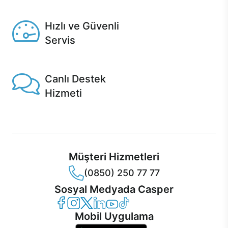
Seçili ürünlerde Aynı Gün Teslim!
Hızlı ve Güvenli
Servis
1 Saatte servis, Jet servis ve Turbo servis seçenekleri
Casper'da!
Canlı Destek
Hizmeti
Ürünlerinizle ilgili Casper Canlı Destek hizmeti her daim
sizinle.
Müşteri Hizmetleri
(0850) 250 77 77
Sosyal Medyada Casper
Casper Facebook
Casper Instagram
Casper Twitter
Casper LinkedIn
Casper YouTube
Casper TikTok
Mobil Uygulama