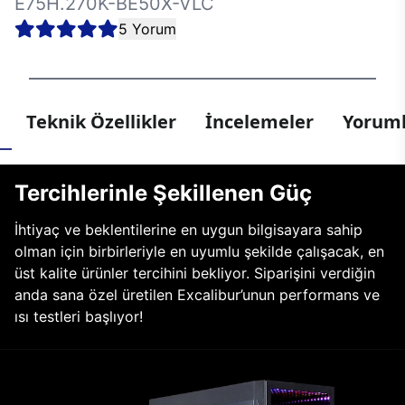
E75H.270K-BE50X-VLC
5 Yorum
Teknik Özellikler
İncelemeler
Yoruml
Tercihlerinle Şekillenen Güç
İhtiyaç ve beklentilerine en uygun bilgisayara sahip
olman için birbirleriyle en uyumlu şekilde çalışacak, en
üst kalite ürünler tercihini bekliyor. Siparişini verdiğin
anda sana özel üretilen Excalibur’unun performans ve
ısı testleri başlıyor!