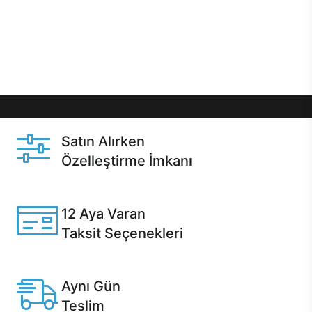
gibi özel fırsatlar Casper kullanıcılarını bekliyor.
Üstelik satın alma ve satın alma sonrasında hızlı
destek sayesinde Casper kullanıcıların her zaman
yanında!
Satın Alırken
Özelleştirme İmkanı
Casper ürünlerini satın alırken ihtiyacınıza göre
özelleştirebilirsiniz.
12 Aya Varan
Taksit Seçenekleri
Anlaşmalı kredi kartlarına 12 aya varan taksit seçenekleri
Casper'da.
Aynı Gün
Teslim