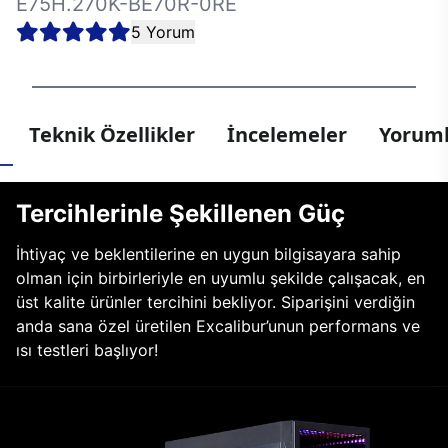
E75H.270K-BE70R-0RE
5 Yorum
Teknik Özellikler
İncelemeler
Yoruml
Tercihlerinle Şekillenen Güç
İhtiyaç ve beklentilerine en uygun bilgisayara sahip
olman için birbirleriyle en uyumlu şekilde çalışacak, en
üst kalite ürünler tercihini bekliyor. Siparişini verdiğin
anda sana özel üretilen Excalibur’unun performans ve
ısı testleri başlıyor!