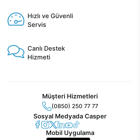
Seçili ürünlerde Aynı Gün Teslim!
Hızlı ve Güvenli
Servis
1 Saatte servis, Jet servis ve Turbo servis seçenekleri
Casper'da!
Canlı Destek
Hizmeti
Ürünlerinizle ilgili Casper Canlı Destek hizmeti her daim
sizinle.
Müşteri Hizmetleri
(0850) 250 77 77
Sosyal Medyada Casper
Casper Facebook
Casper Instagram
Casper Twitter
Casper LinkedIn
Casper YouTube
Casper TikTok
Mobil Uygulama