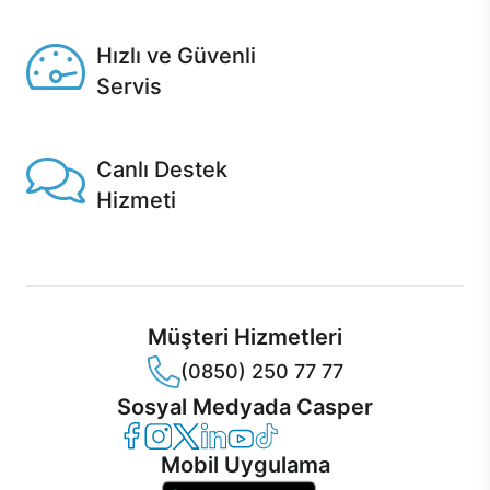
Seçili ürünlerde Aynı Gün Teslim!
Hızlı ve Güvenli
Servis
1 Saatte servis, Jet servis ve Turbo servis seçenekleri
Casper'da!
Canlı Destek
Hizmeti
Ürünlerinizle ilgili Casper Canlı Destek hizmeti her daim
sizinle.
Müşteri Hizmetleri
(0850) 250 77 77
Sosyal Medyada Casper
Casper Facebook
Casper Instagram
Casper Twitter
Casper LinkedIn
Casper YouTube
Casper TikTok
Mobil Uygulama