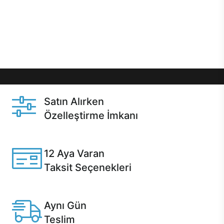
gibi özel fırsatlar Casper kullanıcılarını bekliyor.
Üstelik satın alma ve satın alma sonrasında hızlı
destek sayesinde Casper kullanıcıların her zaman
yanında!
Satın Alırken
Özelleştirme İmkanı
Casper ürünlerini satın alırken ihtiyacınıza göre
özelleştirebilirsiniz.
12 Aya Varan
Taksit Seçenekleri
Anlaşmalı kredi kartlarına 12 aya varan taksit seçenekleri
Casper'da.
Aynı Gün
Teslim