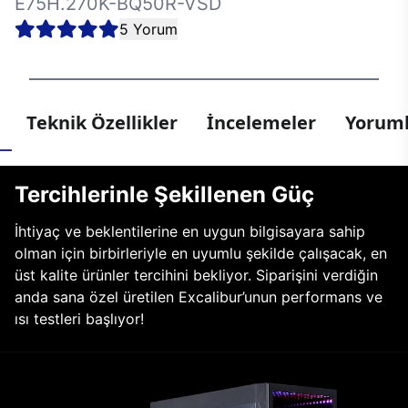
E75H.270K-BQ50R-VSD
5 Yorum
Teknik Özellikler
İncelemeler
Yoruml
Tercihlerinle Şekillenen Güç
İhtiyaç ve beklentilerine en uygun bilgisayara sahip
olman için birbirleriyle en uyumlu şekilde çalışacak, en
üst kalite ürünler tercihini bekliyor. Siparişini verdiğin
anda sana özel üretilen Excalibur’unun performans ve
ısı testleri başlıyor!